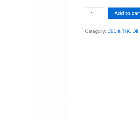
Add to car
Category:
CBD & THC Oil