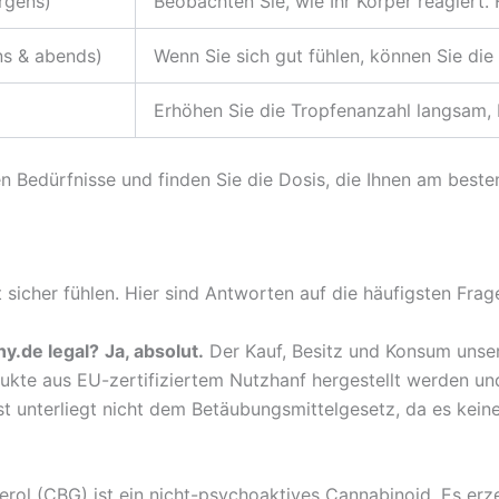
orgens)
Beobachten Sie, wie Ihr Körper reagiert. 
ns & abends)
Wenn Sie sich gut fühlen, können Sie die
Erhöhen Sie die Tropfenanzahl langsam, 
en Bedürfnisse und finden Sie die Dosis, die Ihnen am besten
 sicher fühlen. Hier sind Antworten auf die häufigsten Frage
ny.de legal?
Ja, absolut.
Der Kauf, Besitz und Konsum unser
dukte aus EU-zertifiziertem Nutzhanf hergestellt werden u
t unterliegt nicht dem Betäubungsmittelgesetz, da es kein
rol (CBG) ist ein nicht-psychoaktives Cannabinoid. Es erz