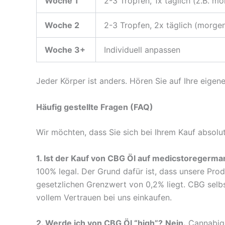
Woche 1
2-3 Tropfen, 1x täglich (z.B. m
Woche 2
2-3 Tropfen, 2x täglich (morge
Woche 3+
Individuell anpassen
Jeder Körper ist anders. Hören Sie auf Ihre eigen
Häufig gestellte Fragen (FAQ)
Wir möchten, dass Sie sich bei Ihrem Kauf absolut
1. Ist der Kauf von CBG Öl auf medicstoregerma
100% legal. Der Grund dafür ist, dass unsere Pro
gesetzlichen Grenzwert von 0,2% liegt. CBG selbs
vollem Vertrauen bei uns einkaufen.
2. Werde ich von CBG Öl “high”?
Nein.
Cannabige