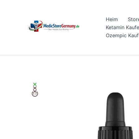
Skip
to
Heim
Stor
content
Ketamin Kauf
Ozempic Kauf