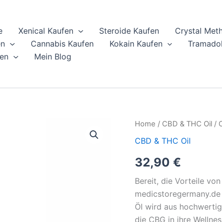
e
Xenical Kaufen
Steroide Kaufen
Crystal Met
en
Cannabis Kaufen
Kokain Kaufen
Tramadol
en
Mein Blog
CBG
Home
/
CBD & THC Oil
/ 
Öl
CBD & THC Oil
5%
Online
32,90
€
erhältlich
quantity
Bereit, die Vorteile v
medicstoregermany.de 
Öl wird aus hochwertigen
die CBG in ihre Wellne