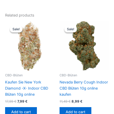
Related products
Original
Current
Original
Current
price
price
price
price
Sale!
Sale!
Sale!
Sale!
was:
is:
was:
is:
17,99 €.
7,99 €.
11,49 €.
8,99 €.
CBD-Blüten
CBD-Blüten
Kaufen Sie New York
Nevada Berry Cough Indoor
Diamond -X- Indoor CBD
CBD Blüten 10g online
Blüten 10g online
kaufen
17,99
€
7,99
€
11,49
€
8,99
€
Add to cart
Add to cart