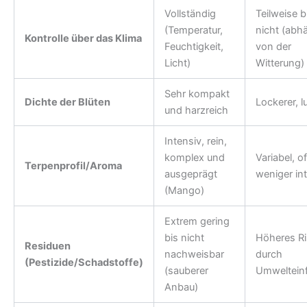
Vollständig
Teilweise b
(Temperatur,
nicht (abh
Kontrolle über das Klima
Feuchtigkeit,
von der
Licht)
Witterung)
Sehr kompakt
Dichte der Blüten
Lockerer, lu
und harzreich
Intensiv, rein,
komplex und
Variabel, of
Terpenprofil/Aroma
ausgeprägt
weniger in
(Mango)
Extrem gering
bis nicht
Höheres Ri
Residuen
nachweisbar
durch
(Pestizide/Schadstoffe)
(sauberer
Umwelteinf
Anbau)