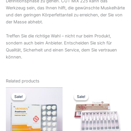
Definitionsphase zu gehen. CUT MIX 225 kann das
Werkzeug sein, das Ihnen hilft, die gewünschte Muskelhärte
und den geringen Körperfettanteil zu erreichen, der Sie von
der Masse abhebt.
Treffen Sie die richtige Wahl – nicht nur beim Produkt,
sondern auch beim Anbieter. Entscheiden Sie sich für
Qualität, Sicherheit und einen Service, dem Sie vertrauen
können.
Related products
Original
Current
Original
Current
price
price
price
price
Sale!
Sale!
Sale!
Sale!
was:
is:
was:
is:
51,70 €.
43,08 €.
51,70 €.
43,08 €.