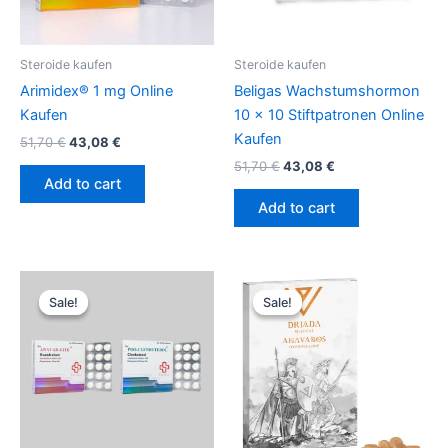
Steroide kaufen
Steroide kaufen
Arimidex® 1 mg Online
Beligas Wachstumshormon
Kaufen
10 x 10 Stiftpatronen Online
Kaufen
51,70
€
43,08
€
51,70
€
43,08
€
Add to cart
Add to cart
Original
Current
Original
Current
price
price
price
price
Sale!
Sale!
Sale!
Sale!
was:
is:
was:
is:
88,10 €.
81,85 €.
88,32 €.
62,04 €.