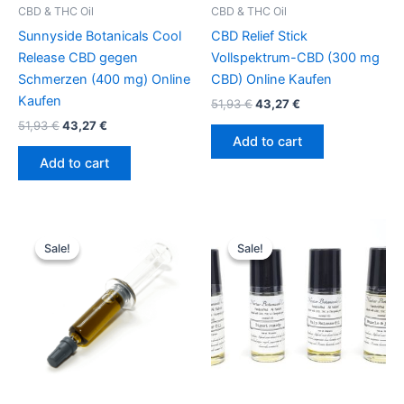
CBD & THC Oil
CBD & THC Oil
Sunnyside Botanicals Cool
CBD Relief Stick
Release CBD gegen
Vollspektrum-CBD (300 mg
Schmerzen (400 mg) Online
CBD) Online Kaufen
Kaufen
51,93
€
43,27
€
51,93
€
43,27
€
Add to cart
Add to cart
Original
Current
Original
Current
price
price
price
price
Sale!
Sale!
Sale!
Sale!
was:
is:
was:
is:
51,93 €.
43,27 €.
51,93 €.
43,27 €.