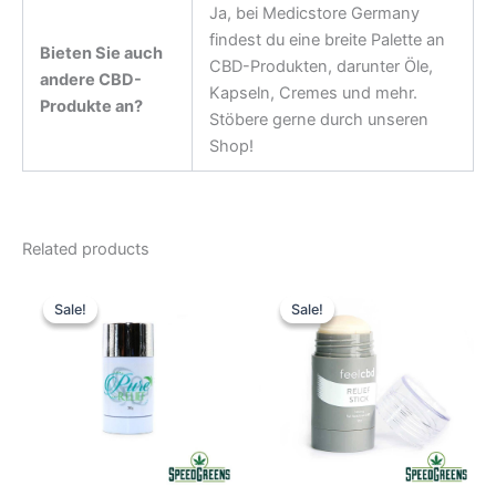
Ja, bei Medicstore Germany
findest du eine breite Palette an
Bieten Sie auch
CBD-Produkten, darunter Öle,
andere CBD-
Kapseln, Cremes und mehr.
Produkte an?
Stöbere gerne durch unseren
Shop!
Related products
Original
Current
Original
Current
price
price
price
price
Sale!
Sale!
Sale!
Sale!
was:
is:
was:
is:
51,93 €.
43,27 €.
51,93 €.
43,27 €.