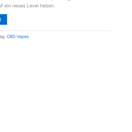
f ein neues Level heben.
t
ag:
CBD Vapes