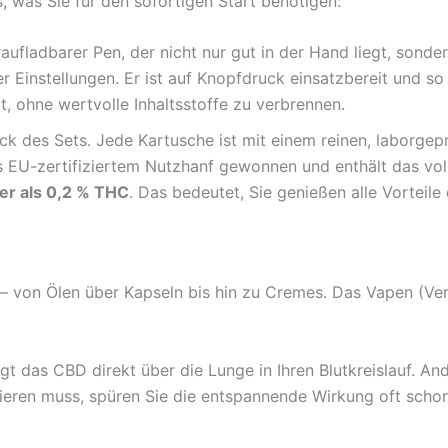
, was Sie für den sofortigen Start benötigen:
aufladbarer Pen, der nicht nur gut in der Hand liegt, sonder
 Einstellungen. Er ist auf Knopfdruck einsatzbereit und so 
, ohne wertvolle Inhaltsstoffe zu verbrennen.
k des Sets. Jede Kartusche ist mit einem reinen, laborgepr
aus EU-zertifiziertem Nutzhanf gewonnen und enthält das v
er als 0,2 % THC
. Das bedeutet, Sie genießen alle Vorteil
 – von Ölen über Kapseln bis hin zu Cremes. Das Vapen (Ve
gt das CBD direkt über die Lunge in Ihren Blutkreislauf. And
ieren muss, spüren Sie die entspannende Wirkung oft schon