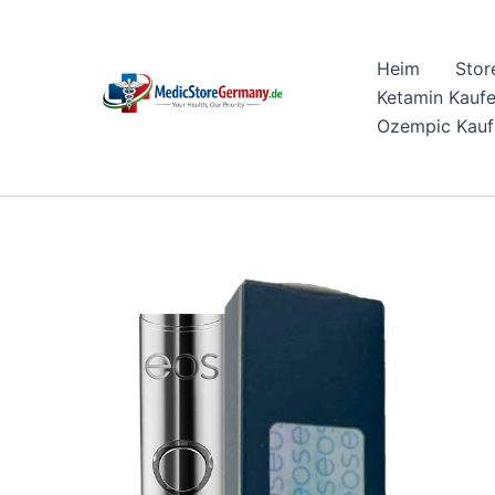
Skip
to
Heim
Stor
content
Ketamin Kauf
Ozempic Kauf