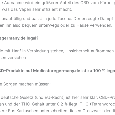
te Aufnahme wird ein größerer Anteil des CBD vom Körper g
, was das Vapen sehr effizient macht.
 unauffällig und passt in jede Tasche. Der erzeugte Dampf i
nnen ihn also bequem unterwegs oder zu Hause verwenden.
regermany.de legal?
ie mit Hanf in Verbindung stehen, Unsicherheit aufkommen
en versichern:
BD-Produkte auf Medicstoregermany.de ist zu 100 % lega
ine Sorgen machen müssen:
deutsche Gesetz (und EU-Recht) ist hier sehr klar. CBD-Pro
den und der THC-Gehalt unter 0,2 % liegt. THC (Tetrahydroca
nsere Eos Kartuschen unterschreiten diesen Grenzwert deutl