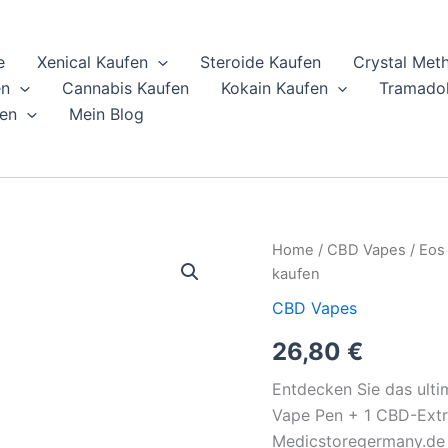
e
Xenical Kaufen
Steroide Kaufen
Crystal Met
en
Cannabis Kaufen
Kokain Kaufen
Tramadol
en
Mein Blog
Eos
Home
/
CBD Vapes
/ Eos
Starterset:
kaufen
Vape
Pen
CBD Vapes
+
26,80
€
1
CBD
Extraktkartusche
Entdecken Sie das ulti
online
Vape Pen + 1 CBD-Extra
kaufen
Medicstoregermany.de 
quantity