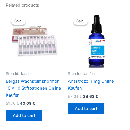
Related products
Original
Current
Original
Current
price
price
price
price
Sale!
Sale!
Sale!
Sale!
was:
is:
was:
is:
51,70 €.
43,08 €.
62,04 €.
39,63 €.
Steroide kaufen
Steroide kaufen
Beligas Wachstumshormon
Anastrozol 1 mg Online
10 x 10 Stiftpatronen Online
Kaufen
Kaufen
62,04
€
39,63
€
51,70
€
43,08
€
Add to cart
Add to cart