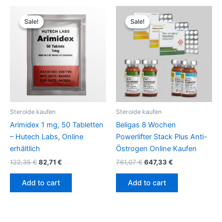
Original
Current
Original
Current
price
price
price
price
Sale!
Sale!
Sale!
Sale!
was:
is:
was:
is:
122,35 €.
82,71 €.
761,07 €.
647,33 €.
Steroide kaufen
Steroide kaufen
Arimidex 1 mg, 50 Tabletten
Beligas 8 Wochen
– Hutech Labs, Online
Powerlifter Stack Plus Anti-
erhältlich
Östrogen Online Kaufen
122,35
€
82,71
€
761,07
€
647,33
€
Add to cart
Add to cart