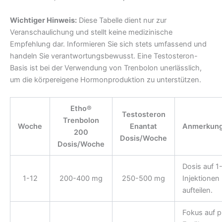
Wichtiger Hinweis:
Diese Tabelle dient nur zur
Veranschaulichung und stellt keine medizinische
Empfehlung dar. Informieren Sie sich stets umfassend und
handeln Sie verantwortungsbewusst. Eine Testosteron-
Basis ist bei der Verwendung von Trenbolon unerlässlich,
um die körpereigene Hormonproduktion zu unterstützen.
Etho®
Testosteron
Trenbolon
Woche
Enantat
Anmerkun
200
Dosis/Woche
Dosis/Woche
Dosis auf 1
1-12
200-400 mg
250-500 mg
Injektionen
aufteilen.
Fokus auf p