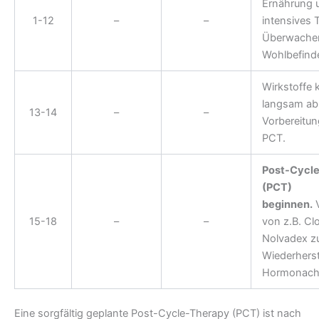
Ernährung 
1-12
–
–
intensives T
Überwachen
Wohlbefind
Wirkstoffe 
langsam ab
13-14
–
–
Vorbereitun
PCT.
Post-Cycl
(PCT)
beginnen.
V
15-18
–
–
von z.B. Cl
Nolvadex z
Wiederherst
Hormonach
Eine sorgfältig geplante Post-Cycle-Therapy (PCT) ist nach