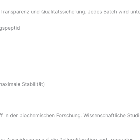
Transparenz und Qualitätssicherung. Jedes Batch wird unte
gspeptid
aximale Stabilität)
ff in der biochemischen Forschung. Wissenschaftliche Studi
r Auswirkungen auf die Zellproliferation und -reparatur.