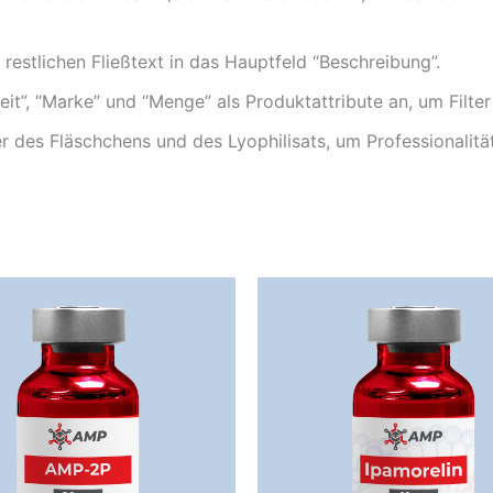
restlichen Fließtext in das Hauptfeld “Beschreibung”.
eit”, “Marke” und “Menge” als Produktattribute an, um Filte
des Fläschchens und des Lyophilisats, um Professionalität