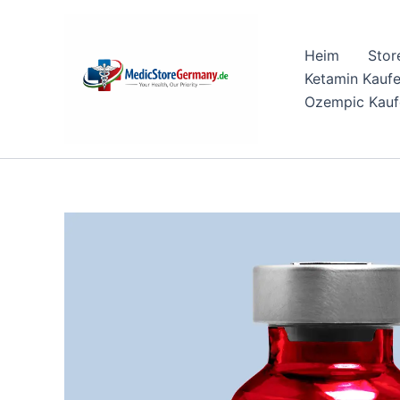
Skip
to
Heim
Stor
content
Ketamin Kauf
Ozempic Kauf