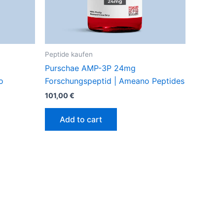
Peptide kaufen
Purschae AMP-3P 24mg
o
Forschungspeptid | Ameano Peptides
101,00
€
Add to cart