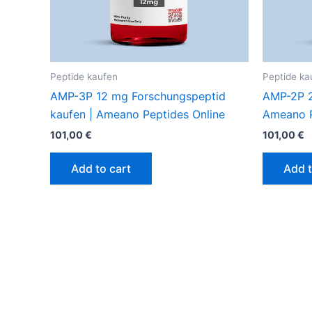
Peptide kaufen
Peptide ka
AMP-3P 12 mg Forschungspeptid
AMP-2P 2
kaufen | Ameano Peptides Online
Ameano P
101,00
€
101,00
€
Add to cart
Add t