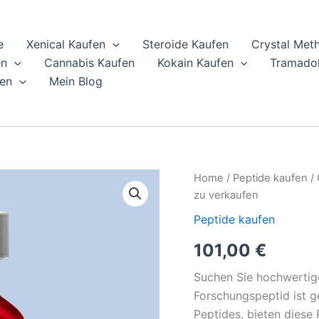
e
Xenical Kaufen
Steroide Kaufen
Crystal Met
en
Cannabis Kaufen
Kokain Kaufen
Tramadol
en
Mein Blog
GHK-
Home
/
Peptide kaufen
/ 
Cu
zu verkaufen
100mg
Forschungspeptide
Peptide kaufen
|
101,00
€
Ameano
Peptide
zu
Suchen Sie hochwerti
verkaufen
Forschungspeptid ist g
quantity
Peptides, bieten diese 