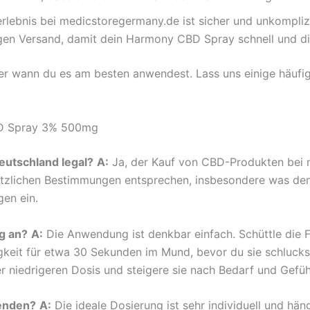
rlebnis bei medicstoregermany.de ist sicher und unkomplizi
en Versand, damit dein Harmony CBD Spray schnell und di
der wann du es am besten anwendest. Lass uns einige häufig 
BD Spray 3% 500mg
eutschland legal?
A:
Ja, der Kauf von CBD-Produkten bei m
setzlichen Bestimmungen entsprechen, insbesondere was den
en ein.
g an?
A:
Die Anwendung ist denkbar einfach. Schüttle die 
sigkeit für etwa 30 Sekunden im Mund, bevor du sie schluck
 niedrigeren Dosis und steigere sie nach Bedarf und Gefüh
wenden?
A:
Die ideale Dosierung ist sehr individuell und hä