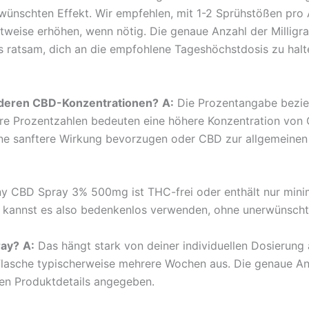
ünschten Effekt. Wir empfehlen, mit 1-2 Sprühstößen pro
ittweise erhöhen, wenn nötig. Die genaue Anzahl der Milli
es ratsam, dich an die empfohlene Tageshöchstdosis zu halte
nderen CBD-Konzentrationen?
A:
Die Prozentangabe bezieh
e Prozentzahlen bedeuten eine höhere Konzentration von CBD
 eine sanftere Wirkung bevorzugen oder CBD zur allgemein
 CBD Spray 3% 500mg ist THC-frei oder enthält nur minima
u kannst es also bedenkenlos verwenden, ohne unerwünscht
ray?
A:
Das hängt stark von deiner individuellen Dosierung
lasche typischerweise mehrere Wochen aus. Die genaue An
den Produktdetails angegeben.