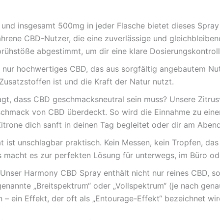
nd insgesamt 500mg in jeder Flasche bietet dieses Spray 
erfahrene CBD-Nutzer, die eine zuverlässige und gleichblei
rühstöße abgestimmt, um dir eine klare Dosierungskontrol
nur hochwertiges CBD, das aus sorgfältig angebautem Nut
Zusatzstoffen ist und die Kraft der Natur nutzt.
gt, dass CBD geschmacksneutral sein muss? Unsere Zitrusv
schmack von CBD überdeckt. So wird die Einnahme zu eine
 Zitrone dich sanft in deinen Tag begleitet oder dir am Aben
ist unschlagbar praktisch. Kein Messen, kein Tropfen, das 
ies macht es zur perfekten Lösung für unterwegs, im Büro o
Unser Harmony CBD Spray enthält nicht nur reines CBD, s
enannte „Breitspektrum“ oder „Vollspektrum“ (je nach gena
 – ein Effekt, der oft als „Entourage-Effekt“ bezeichnet wir