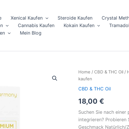
e
Xenical Kaufen
Steroide Kaufen
Crystal Met
en
Cannabis Kaufen
Kokain Kaufen
Tramadol
en
Mein Blog
Harmony
Home
/
CBD & THC Oil
/ 
CBD
kaufen
Spray
3%
CBD & THC Oil
500mg
18,00
€
Natürlich/Zitrus
online
kaufen
Suchen Sie nach einer p
quantity
integrieren? Probiere
Geschmack Natürlich/Zit