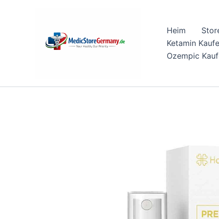
Skip
to
Heim
Stor
content
Ketamin Kauf
Ozempic Kauf