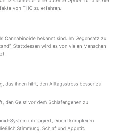
n 12% bietet er eine potente Option für alle, die
ffekte von THC zu erfahren.
als Cannabinoide bekannt sind. Im Gegensatz zu
and”. Stattdessen wird es von vielen Menschen
zt.
 das ihnen hilft, den Alltagsstress besser zu
ft, den Geist vor dem Schlafengehen zu
id-System interagiert, einem komplexen
ließlich Stimmung, Schlaf und Appetit.