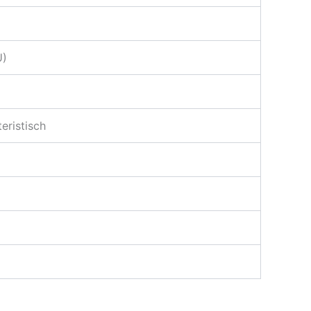
U)
eristisch