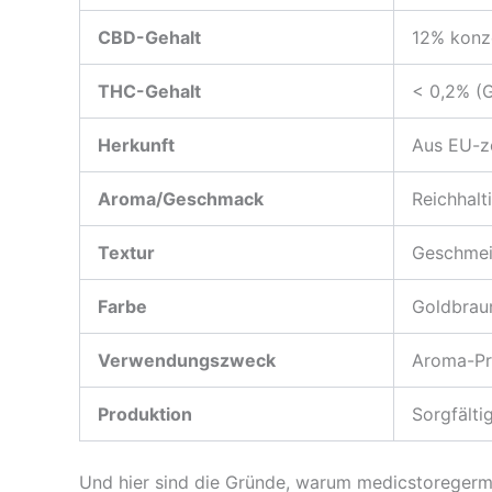
CBD-Gehalt
12% konze
THC-Gehalt
< 0,2% (G
Herkunft
Aus EU-ze
Aroma/Geschmack
Reichhalt
Textur
Geschmeid
Farbe
Goldbraun
Verwendungszweck
Aroma-Pr
Produktion
Sorgfälti
Und hier sind die Gründe, warum medicstoregerman