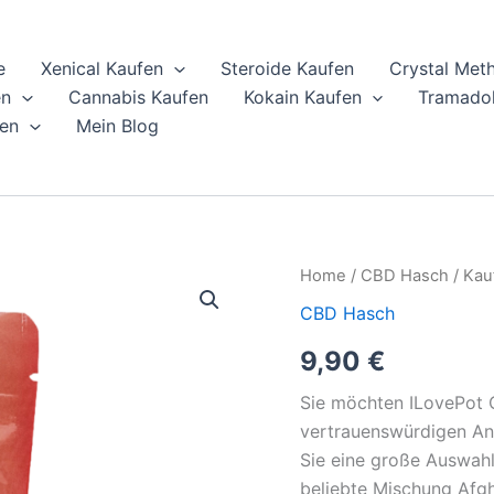
e
Xenical Kaufen
Steroide Kaufen
Crystal Met
en
Cannabis Kaufen
Kokain Kaufen
Tramadol
en
Mein Blog
Kaufen
Home
/
CBD Hasch
/ Kau
Sie
CBD Hasch
ILovePot
CBD
9,90
€
Hasch
12%
Sie möchten ILovePot
-
Afghan
vertrauenswürdigen An
Gold
Sie eine große Auswah
online
beliebte Mischung Afgh
quantity