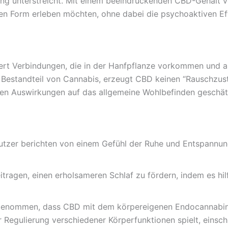
ung unterstreicht. Mit einem beeindruckenden CBD-Gehalt vo
rten Form erleben möchten, ohne dabei die psychoaktiven E
ndert Verbindungen, die in der Hanfpflanze vorkommen und 
Bestandteil von Cannabis, erzeugt CBD keinen “Rauschzust
iven Auswirkungen auf das allgemeine Wohlbefinden geschät
tzer berichten von einem Gefühl der Ruhe und Entspannung,
ragen, einen erholsameren Schlaf zu fördern, indem es hil
enommen, dass CBD mit dem körpereigenen Endocannabino
r Regulierung verschiedener Körperfunktionen spielt, einsch