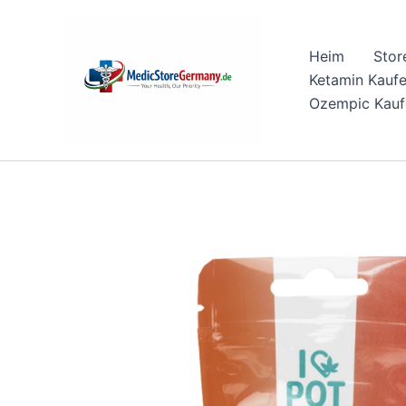
Skip
to
Heim
Stor
content
Ketamin Kauf
Ozempic Kauf