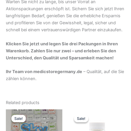
Warten Sie nicht zu lange, bis unser Vorrat an
Aktionspackungen erschöpft ist. Sichern Sie sich jetzt Ihren
langfristigen Bedarf, genießen Sie die erhebliche Ersparnis
und profitieren Sie von der Gewissheit, legal, sicher und
schnell bei einem vertrauenswürdigen Partner einzukaufen.
Klicken Sie jetzt und legen Sie drei Packungen in Ihren
Warenkorb. Zahlen Sie nur zwei – und erleben Sie den
Unterschied, den Qualität und Sparsamkeit machen!
Ihr Team von medicstoregermany.de
– Qualität, auf die Sie
zählen können.
Related products
Original
Current
Original
Current
price
price
price
price
Sale!
Sale!
Sale!
Sale!
was:
is:
was:
is:
51,93 €.
43,27 €.
51,93 €.
43,27 €.