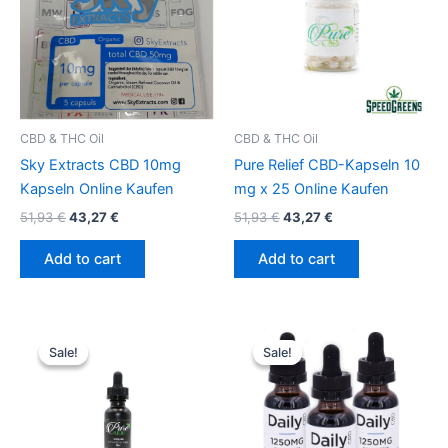
CBD & THC Oil
CBD & THC Oil
Sky Extracts CBD 10mg
Pure Relief CBD-Kapseln 10
Kapseln Online Kaufen
mg x 25 Online Kaufen
51,93
€
43,27
€
51,93
€
43,27
€
Add to cart
Add to cart
Original
Current
Original
Current
price
price
price
price
Sale!
Sale!
Sale!
Sale!
was:
is:
was:
is:
51,93 €.
43,27 €.
272,61 €.
246,65 €.