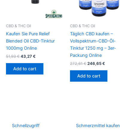
CBD & THC Oil
CBD & THC Oil
Kaufen Sie Pure Relief
Täglich CBD kaufen –
Blended Oil CBD-Tinktur
Vollspektrum-CBD-Öl-
1000mg Online
Tinktur 1250 mg – 3er-
Packung Online
51,93
€
43,27
€
272,61
€
246,65
€
Add to cart
Add to cart
Schnellzugriff
Schmerzmittel kaufen