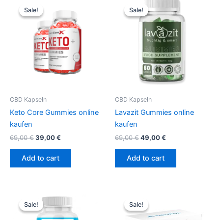
price
price
price
price
Sale!
Sale!
Sale!
Sale!
was:
is:
was:
is:
69,00 €.
39,00 €.
69,00 €.
49,00 €.
CBD Kapseln
CBD Kapseln
Keto Core Gummies online
Lavazit Gummies online
kaufen
kaufen
69,00
€
39,00
€
69,00
€
49,00
€
Add to cart
Add to cart
Original
Current
Original
Current
price
price
price
price
Sale!
Sale!
Sale!
Sale!
was:
is:
was:
is:
98,90 €.
68,90 €.
79,95 €.
49,95 €.