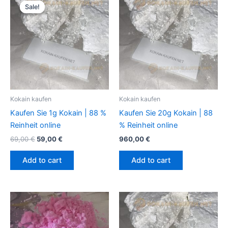
price
price
Sale!
Sale!
was:
is:
69,00 €.
59,00 €.
Kokain kaufen
Kokain kaufen
Kaufen Sie 1g Kokain | 88 %
Kaufen Sie 20g Kokain | 88
Reinheit online
% Reinheit online
69,00
€
59,00
€
960,00
€
Add to cart
Add to cart