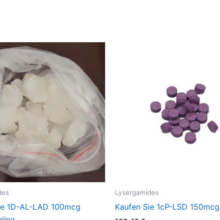
des
Lysergamides
ie 1D-AL-LAD 100mcg
Kaufen Sie 1cP-LSD 150mcg 
nline