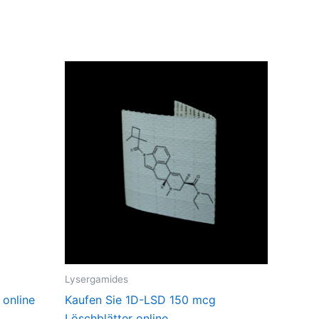
Lysergamides
online
Kaufen Sie 1D-LSD 150 mcg
Löschblätter online