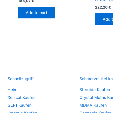
188,07
€
222,26
€
Add to cart
Add t
Schnellzugriff
Schmerzmittel ka
Heim
Steroide Kaufen
Xenical Kaufen
Crystal Meths Ka
GLP1 Kaufen
MDMA Kaufen