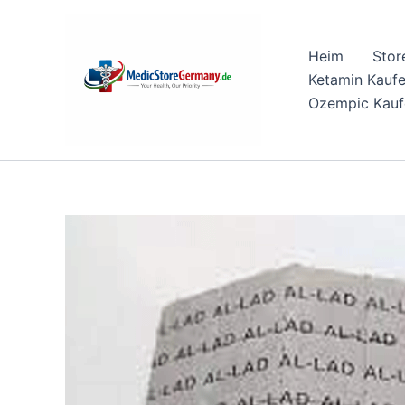
Skip
to
Heim
Stor
content
Ketamin Kauf
Ozempic Kauf