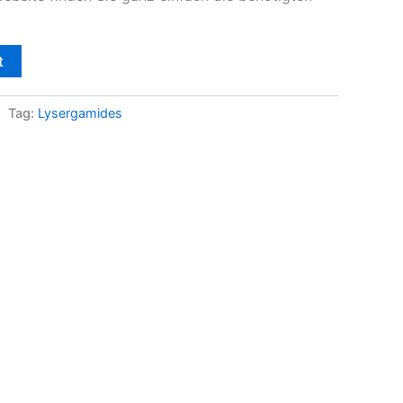
t
Tag:
Lysergamides