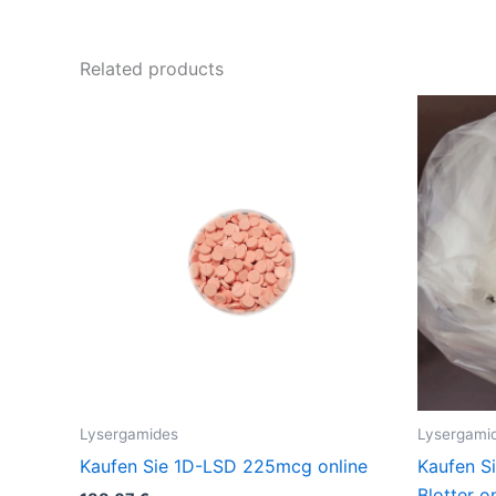
Related products
Lysergamides
Lysergami
Kaufen Sie 1D-LSD 225mcg online
Kaufen S
Blotter o