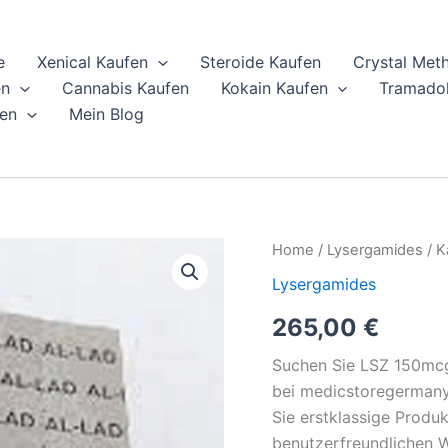
e
Xenical Kaufen
Steroide Kaufen
Crystal Met
en
Cannabis Kaufen
Kokain Kaufen
Tramadol
en
Mein Blog
Kaufen
Home
/
Lysergamides
/ K
Sie
Lysergamides
LSZ
150mcg
265,00
€
Löschblätter
online
Suchen Sie LSZ 150mcg 
quantity
bei medicstoregermany.d
Sie erstklassige Produ
benutzerfreundlichen W