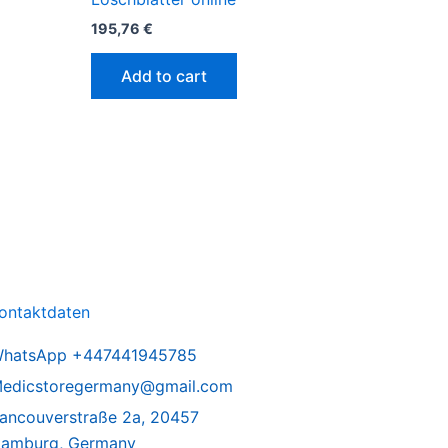
195,76
€
Add to cart
ontaktdaten
hatsApp +447441945785
edicstoregermany@gmail.com
ancouverstraße 2a, 20457
amburg, Germany