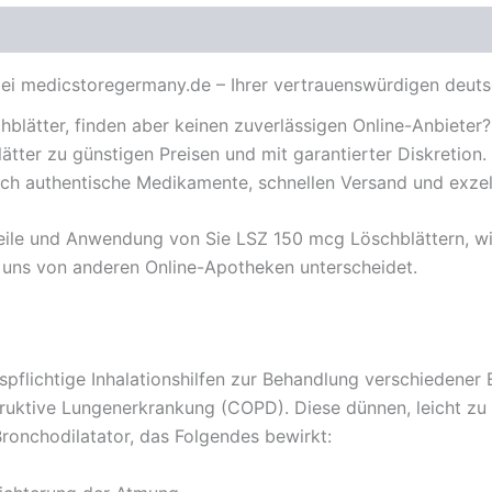
bei medicstoregermany.de – Ihrer vertrauenswürdigen deut
blätter, finden aber keinen zuverlässigen Online-Anbieter
lätter zu günstigen Preisen und mit garantierter Diskretio
rch authentische Medikamente, schnellen Versand und exzel
rteile und Anwendung von Sie LSZ 150 mcg Löschblättern, w
 uns von anderen Online-Apotheken unterscheidet.
spflichtige Inhalationshilfen zur Behandlung verschiedene
ruktive Lungenerkrankung (COPD). Diese dünnen, leicht zu i
Bronchodilatator, das Folgendes bewirkt: