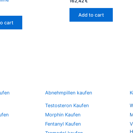
162,42
€
Add to cart
o cart
ufen
Abnehmpillen kaufen
K
Testosteron Kaufen
W
ufen
Morphin Kaufen
M
Fentanyl Kaufen
V
H