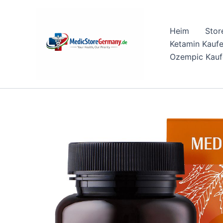
Skip
to
Heim
Stor
content
Ketamin Kauf
Ozempic Kauf