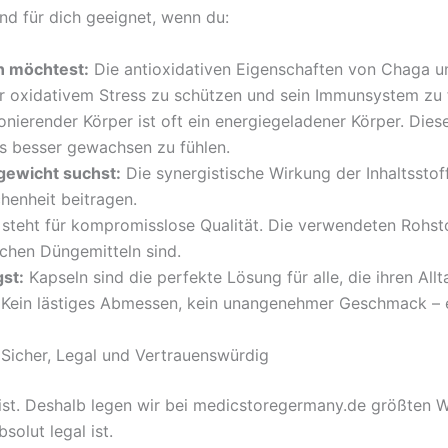
ind für dich geeignet, wenn du:
n möchtest:
Die antioxidativen Eigenschaften von Chaga und
or oxidativem Stress zu schützen und sein Immunsystem zu 
onierender Körper ist oft ein energiegeladener Körper. Die
s besser gewachsen zu fühlen.
gewicht suchst:
Die synergistische Wirkung der Inhaltsstof
henheit beitragen.
eht für kompromisslose Qualität. Die verwendeten Rohst
schen Düngemitteln sind.
st:
Kapseln sind die perfekte Lösung für alle, die ihren Al
Kein lästiges Abmessen, kein unangenehmer Geschmack – ei
 Sicher, Legal und Vertrauenswürdig
ist. Deshalb legen wir bei medicstoregermany.de größten Wer
solut legal ist.