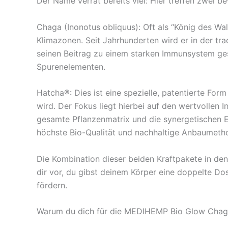
Der Name verrät bereits viel: Hier treffen zwei 
Chaga (Inonotus obliquus): Oft als “König des Wal
Klimazonen. Seit Jahrhunderten wird er in der tra
seinen Beitrag zu einem starken Immunsystem ges
Spurenelementen.
Hatcha®: Dies ist eine spezielle, patentierte For
wird. Der Fokus liegt hierbei auf den wertvollen 
gesamte Pflanzenmatrix und die synergetischen E
höchste Bio-Qualität und nachhaltige Anbaumeth
Die Kombination dieser beiden Kraftpakete in de
dir vor, du gibst deinem Körper eine doppelte Do
fördern.
Warum du dich für die MEDIHEMP Bio Glow Chaga