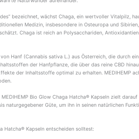
bewährte Naturwunder aufeinander.
des” bezeichnet, wächst Chaga, ein wertvoller Vitalpilz, h
ditionellen Medizin, insbesondere in Osteuropa und Sibirien
chätzt. Chaga ist reich an Polysacchariden, Antioxidanti
m von Hanf (Cannabis sativa L.) aus Österreich, die durch 
Inhaltsstoffen der Hanfpflanze, die über das reine CBD hin
ffekte der Inhaltsstoffe optimal zu erhalten. MEDIHEMP ac
oden.
n MEDIHEMP Bio Glow Chaga Hatcha® Kapseln zielt darauf ab
sis naturgegebener Güte, um ihn in seinen natürlichen Funkt
 Hatcha® Kapseln entscheiden solltest: