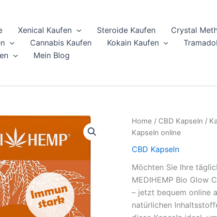
e
Xenical Kaufen
Steroide Kaufen
Crystal Met
en
Cannabis Kaufen
Kokain Kaufen
Tramadol
en
Mein Blog
Home
/
CBD Kapseln
/ K
Kapseln online
CBD Kapseln
Möchten Sie Ihre tägli
MEDIHEMP Bio Glow Cha
– jetzt bequem online 
natürlichen Inhaltssto