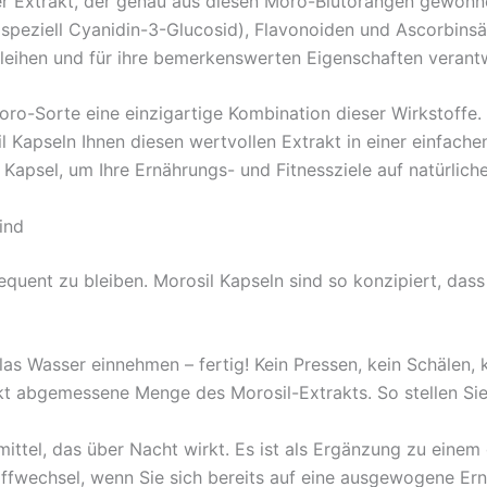
rter Extrakt, der genau aus diesen Moro-Blutorangen gewonn
peziell Cyanidin-3-Glucosid), Flavonoiden und Ascorbinsäur
rleihen und für ihre bemerkenswerten Eigenschaften veran
o-Sorte eine einzigartige Kombination dieser Wirkstoffe. 
l Kapseln Ihnen diesen wertvollen Extrakt in einer einfach
n Kapsel, um Ihre Ernährungs- und Fitnessziele auf natürlich
ind
equent zu bleiben. Morosil Kapseln sind so konzipiert, dass 
as Wasser einnehmen – fertig! Kein Pressen, kein Schälen,
t abgemessene Menge des Morosil-Extrakts. So stellen Sie 
ittel, das über Nacht wirkt. Es ist als Ergänzung zu einem
offwechsel, wenn Sie sich bereits auf eine ausgewogene 