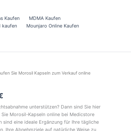
hs Kaufen
MDMA Kaufen
 kaufen
Mounjaro Online Kaufen
ufen Sie Morosil Kapseln zum Verkauf online
al
Current
price
€
is:
htsabnahme unterstützen? Dann sind Sie hier
€.
33,98 €.
n Sie Morosil-Kapseln online bei Medicstore
 sind eine ideale Ergänzung für Ihre tägliche
n, Ihre Abnehmziele auf natürliche Weise zu