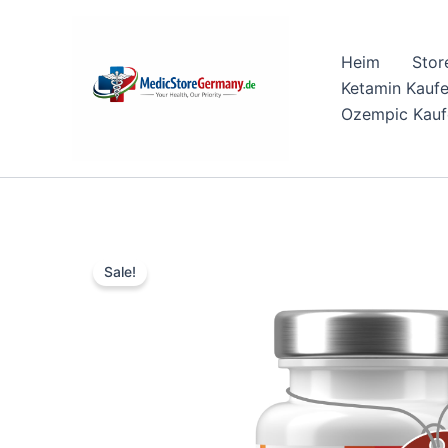
Skip
to
Heim
Stor
content
Ketamin Kauf
Ozempic Kauf
Sale!