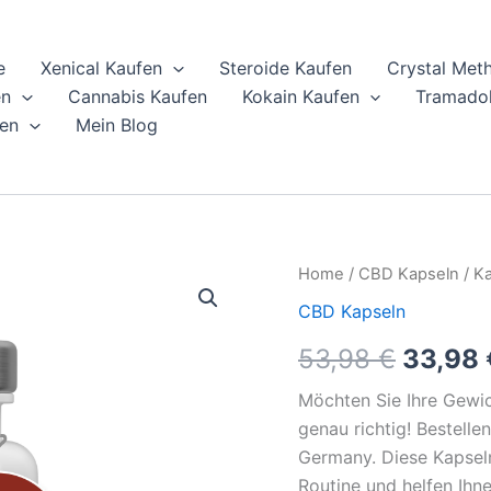
e
Xenical Kaufen
Steroide Kaufen
Crystal Met
en
Cannabis Kaufen
Kokain Kaufen
Tramadol
en
Mein Blog
Kaufen
Home
/
CBD Kapseln
/ Ka
Origin
Sie
CBD Kapseln
Morosil
price
Kapseln
53,98
€
33,98
zum
was:
Verkauf
Möchten Sie Ihre Gewic
online
53,98 
quantity
genau richtig! Bestelle
Germany. Diese Kapseln
Routine und helfen Ihne