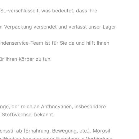
SSL-verschlüsselt, was bedeutet, dass Ihre
alen Verpackung versendet und verlässt unser Lager
denservice-Team ist für Sie da und hilft Ihnen
ür Ihren Körper zu tun.
ange, der reich an Anthocyanen, insbesondere
n Stoffwechsel bekannt.
ensstil ab (Ernährung, Bewegung, etc.). Morosil
gen Wochen konsequenter Einnahme in Verbindung