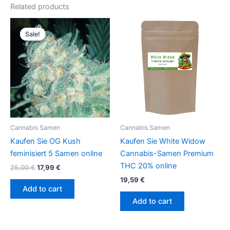
Related products
Original
Current
price
price
Sale!
Sale!
was:
is:
25,00 €.
17,99 €.
Cannabis Samen
Cannabis Samen
Kaufen Sie OG Kush
Kaufen Sie White Widow
feminisiert 5 Samen online
Cannabis-Samen Premium
THC 20% online
25,00
€
17,99
€
19,59
€
Add to cart
Add to cart