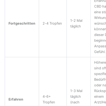
Erfahru
CBD ha
eine st
Wirkun
1-2 Mal
Fortgeschritten
2-4 Tropfen
wünsch
täglich
können
dieser 
beginn
Anpass
Gefühl.
Höhere
sind of
spezifi
Bedürf
oder n
1-3 Mal
Rücksp
4-6+
täglich
einem
Erfahren
Tropfen
(nach
Arzt/He