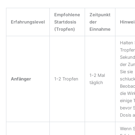
Empfohlene
Zeitpunkt
Erfahrungslevel
Startdosis
der
Hinwei
(Tropfen)
Einnahme
Halten 
Tropfe
Sekund
der Zu
Sie sie
1-2 Mal
Anfänger
1-2 Tropfen
schluc
täglich
Beobac
die Wir
einige 
bevor S
Dosis 
Wenn Si