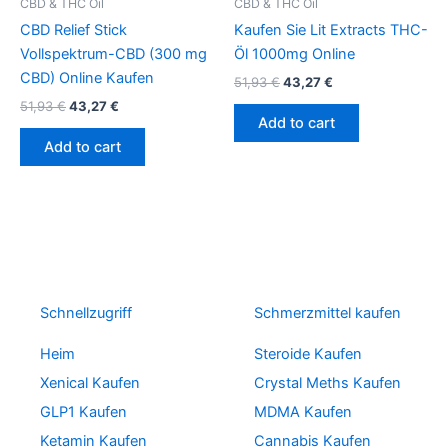
CBD & THC Oil
CBD & THC Oil
CBD Relief Stick
Kaufen Sie Lit Extracts THC-
Vollspektrum-CBD (300 mg
Öl 1000mg Online
CBD) Online Kaufen
51,93
€
43,27
€
51,93
€
43,27
€
Add to cart
Add to cart
Schnellzugriff
Schmerzmittel kaufen
Heim
Steroide Kaufen
Xenical Kaufen
Crystal Meths Kaufen
GLP1 Kaufen
MDMA Kaufen
Ketamin Kaufen
Cannabis Kaufen