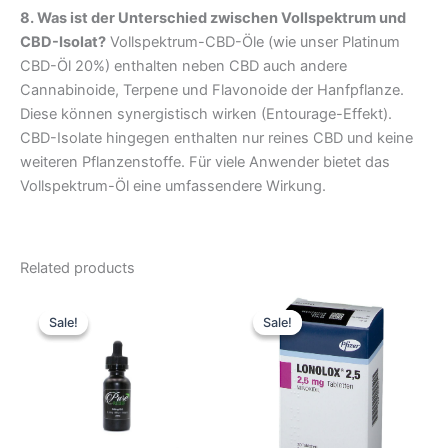
8. Was ist der Unterschied zwischen Vollspektrum und
CBD-Isolat?
Vollspektrum-CBD-Öle (wie unser Platinum
CBD-Öl 20%) enthalten neben CBD auch andere
Cannabinoide, Terpene und Flavonoide der Hanfpflanze.
Diese können synergistisch wirken (Entourage-Effekt).
CBD-Isolate hingegen enthalten nur reines CBD und keine
weiteren Pflanzenstoffe. Für viele Anwender bietet das
Vollspektrum-Öl eine umfassendere Wirkung.
Related products
Original
Current
Original
Current
price
price
price
price
Sale!
Sale!
Sale!
Sale!
was:
is:
was:
is:
51,93 €.
43,27 €.
51,93 €.
43,27 €.