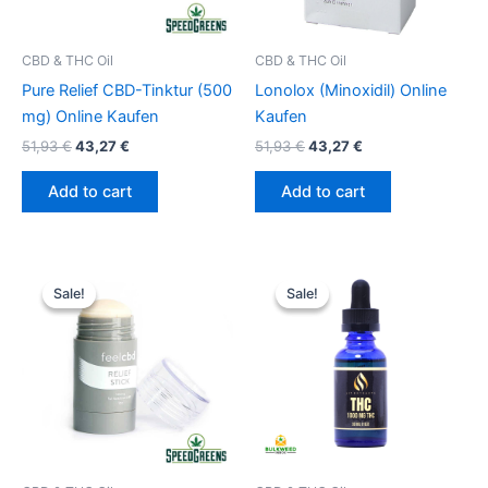
CBD & THC Oil
CBD & THC Oil
Pure Relief CBD-Tinktur (500
Lonolox (Minoxidil) Online
mg) Online Kaufen
Kaufen
51,93
€
43,27
€
51,93
€
43,27
€
Add to cart
Add to cart
Original
Current
Original
Current
price
price
price
price
Sale!
Sale!
Sale!
Sale!
was:
is:
was:
is:
51,93 €.
43,27 €.
51,93 €.
43,27 €.