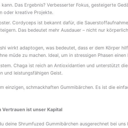
ann. Das Ergebnis? Verbesserter Fokus, gesteigerte Gedäch
n oder kreative Projekte.
oster. Cordyceps ist bekannt dafür, die Sauerstoffaufnahm
steigern. Das bedeutet mehr Ausdauer – nicht nur körperlic
eishi wirkt adaptogen, was bedeutet, dass er dem Körper hil
hne müde zu machen. Ideal, um in stressigen Phasen einen
tem. Chaga ist reich an Antioxidantien und unterstützt di
n und leistungsfähigen Geist.
em einzigen, schmackhaften Gummibärchen. Es ist die einfa
Vertrauen ist unser Kapital
 du deine Shrumfuzed Gummibärchen ausgerechnet bei uns b