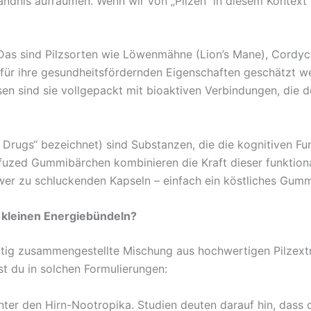
ändnis aufräumen. Wenn wir von „Pilzen“ in diesem Kontext
 Das sind Pilzsorten wie Löwenmähne (Lion’s Mane), Cordyce
, für ihre gesundheitsfördernden Eigenschaften geschätzt we
n sind sie vollgepackt mit bioaktiven Verbindungen, die de
 Drugs“ bezeichnet) sind Substanzen, die die kognitiven Fun
zed Gummibärchen kombinieren die Kraft dieser funktionale
hwer zu schluckenden Kapseln – einfach ein köstliches Gummi
n kleinen Energiebündeln?
ig zusammengestellte Mischung aus hochwertigen Pilzextrak
t du in solchen Formulierungen:
nter den Hirn-Nootropika. Studien deuten darauf hin, dass