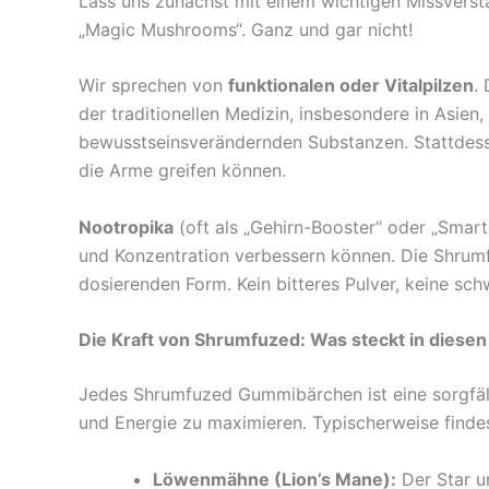
Lass uns zunächst mit einem wichtigen Missverst
„Magic Mushrooms“. Ganz und gar nicht!
Wir sprechen von
funktionalen oder Vitalpilzen
.
der traditionellen Medizin, insbesondere in Asien
bewusstseinsverändernden Substanzen. Stattdesse
die Arme greifen können.
Nootropika
(oft als „Gehirn-Booster“ oder „Smart
und Konzentration verbessern können. Die Shrumfu
dosierenden Form. Kein bitteres Pulver, keine sc
Die Kraft von Shrumfuzed: Was steckt in diese
Jedes Shrumfuzed Gummibärchen ist eine sorgfält
und Energie zu maximieren. Typischerweise findes
Löwenmähne (Lion’s Mane):
Der Star u