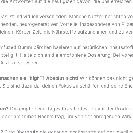
 die Antworten auf die häufigsten davon, die uns erreichen.
as ist individuell verschieden. Manche Nutzer berichten vo
gehenden, neurogenerativen Vorteile, insbesondere von Pil
inem Körper Zeit, die Nährstoffe aufzunehmen und zu ver
fuzed Gummibärchen basieren auf natürlichen Inhaltsstoff
ttel gilt: Halte dich an die empfohlene Dosierung. Bei V
 Arzt zu sprechen.
 machen sie “high”?
Absolut nicht!
Wir können das nicht 
 Sie sind dazu da, deinen Fokus zu schärfen und deine Ener
men?
Die empfohlene Tagesdosis findest du auf der Produk
oder am frühen Nachmittag, um von der anregenden Wirkun
t?
Bitte überprüfe die genauen Inhaltsstoffe auf der jewei