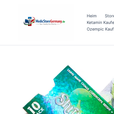
Skip
to
Heim
Stor
content
Ketamin Kauf
Ozempic Kauf