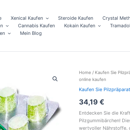
e
Xenical Kaufen
Steroide Kaufen
Crystal Met
en
Cannabis Kaufen
Kokain Kaufen
Tramadol
en
Mein Blog
Shrumfuzed
Home
/
Kaufen Sie Pilzpr
Nootropische
online kaufen
Pilzgummibärchen
online
Kaufen Sie Pilzpräpara
kaufen
34,19
€
quantity
Entdecken Sie die Kra
Pilzgummibärchen! Die
wertvoller Nährstoffe, 