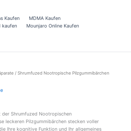
hs Kaufen
MDMA Kaufen
 kaufen
Mounjaro Online Kaufen
äparate
/ Shrumfuzed Nootropische Pilzgummibärchen
te
ft der Shrumfuzed Nootropischen
se leckeren Pilzgummibärchen stecken voller
die Ihre kognitive Funktion und Ihr allgemeines