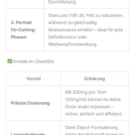
Durchblutung.
StanoJect hilft dir, Fett zu reduzieren,
3. Perfekt
während du gleichzeitig
für Cutting-
Muskelmasse erhältst – ideal für jede
Phasen
Definitionskur oder
Wettkampfvorbereitung.
Vorteile im Überblick
Vorteil
Erklärung
Mit 500mg pro 10ml
(50mg/ml) kannst du deine
Präzise Dosierung
Dosis exakt anpassen –
sicher, einfach und effizient.
Dank Depot-Formulierung
Langanhaltende
bleibt der Wirkstoff länger im