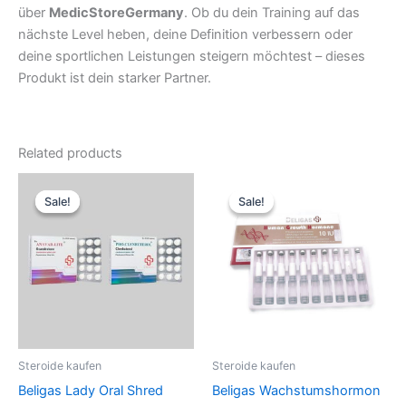
über
MedicStoreGermany
. Ob du dein Training auf das
nächste Level heben, deine Definition verbessern oder
deine sportlichen Leistungen steigern möchtest – dieses
Produkt ist dein starker Partner.
Related products
Original
Current
Original
Current
price
price
price
price
Sale!
Sale!
Sale!
Sale!
was:
is:
was:
is:
88,10 €.
81,85 €.
51,70 €.
43,08 €.
Steroide kaufen
Steroide kaufen
Beligas Lady Oral Shred
Beligas Wachstumshormon