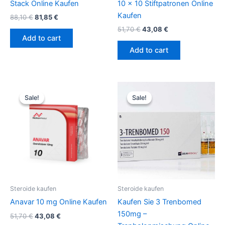
Stack Online Kaufen
10 x 10 Stiftpatronen Online
Kaufen
88,10
€
81,85
€
51,70
€
43,08
€
Add to cart
Add to cart
Original
Current
Original
Current
price
price
price
price
Sale!
Sale!
Sale!
Sale!
was:
is:
was:
is:
51,70 €.
43,08 €.
105,98 €.
88,75 €.
Steroide kaufen
Steroide kaufen
Anavar 10 mg Online Kaufen
Kaufen Sie 3 Trenbomed
150mg –
51,70
€
43,08
€