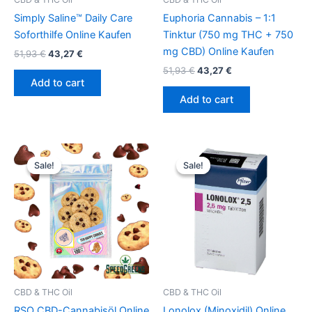
Simply Saline™ Daily Care
Euphoria Cannabis – 1:1
Soforthilfe Online Kaufen
Tinktur (750 mg THC + 750
mg CBD) Online Kaufen
51,93
€
43,27
€
51,93
€
43,27
€
Add to cart
Add to cart
Original
Current
Original
Current
price
price
price
price
Sale!
Sale!
Sale!
Sale!
was:
is:
was:
is:
51,93 €.
43,27 €.
51,93 €.
43,27 €.
CBD & THC Oil
CBD & THC Oil
RSO CBD-Cannabisöl Online
Lonolox (Minoxidil) Online