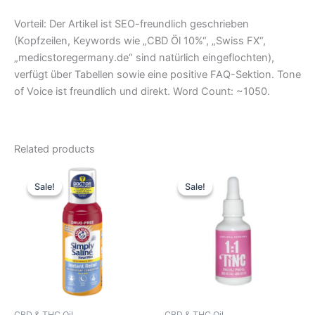
Vorteil: Der Artikel ist SEO-freundlich geschrieben
(Kopfzeilen, Keywords wie „CBD Öl 10%“, „Swiss FX“,
„medicstoregermany.de“ sind natürlich eingeflochten),
verfügt über Tabellen sowie eine positive FAQ-Sektion. Tone
of Voice ist freundlich und direkt. Word Count: ~1050.
Related products
Original
Current
Original
Current
price
price
price
price
Sale!
Sale!
Sale!
Sale!
was:
is:
was:
is:
51,93 €.
43,27 €.
51,93 €.
43,27 €.
CBD & THC Oil
CBD & THC Oil