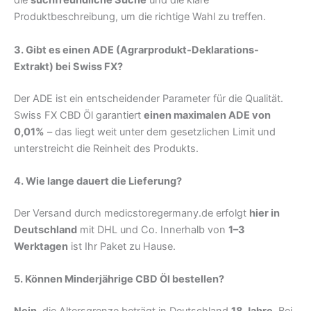
die
suchfreundliche Suche
und die klare
Produktbeschreibung, um die richtige Wahl zu treffen.
3. Gibt es einen ADE (Agrarprodukt-Deklarations-
Extrakt) bei Swiss FX?
Der ADE ist ein entscheidender Parameter für die Qualität.
Swiss FX CBD Öl garantiert
einen maximalen ADE von
0,01%
– das liegt weit unter dem gesetzlichen Limit und
unterstreicht die Reinheit des Produkts.
4. Wie lange dauert die Lieferung?
Der Versand durch medicstoregermany.de erfolgt
hier in
Deutschland
mit DHL und Co. Innerhalb von
1–3
Werktagen
ist Ihr Paket zu Hause.
5. Können Minderjährige CBD Öl bestellen?
Nein
, die Altersgrenze beträgt in Deutschland
18 Jahre
. Bei