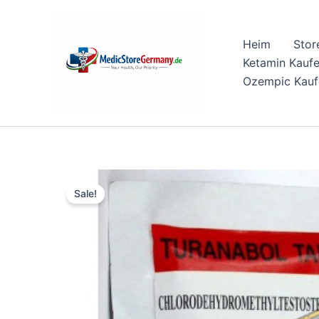
Skip
to
Heim
Stor
content
Ketamin Kauf
Ozempic Kauf
Sale!