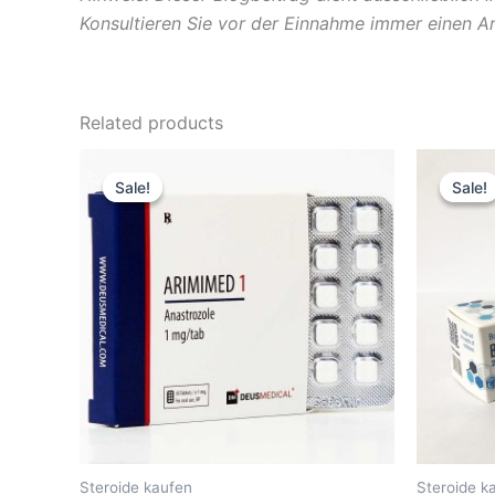
Konsultieren Sie vor der Einnahme immer einen Ar
Related products
Original
Current
Or
price
price
pr
Sale!
Sale!
Sale!
Sale!
was:
is:
w
62,04 €.
56,85 €.
59
Steroide k
Steroide kaufen