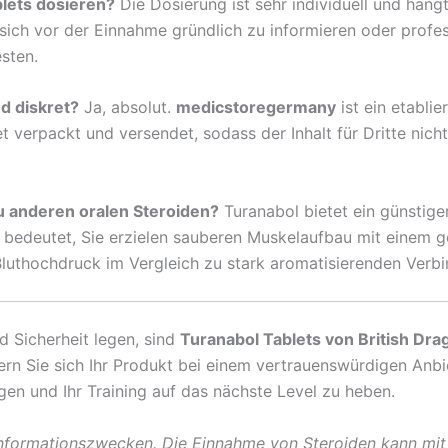
blets dosieren?
Die Dosierung ist sehr individuell und hän
 sich vor der Einnahme gründlich zu informieren oder profe
esten.
d diskret?
Ja, absolut.
medicstoregermany
ist ein etabli
et verpackt und versendet, sodass der Inhalt für Dritte nic
zu anderen oralen Steroiden?
Turanabol bietet ein günstige
 bedeutet, Sie erzielen sauberen Muskelaufbau mit einem g
uthochdruck im Vergleich zu stark aromatisierenden Verb
d Sicherheit legen, sind
Turanabol Tablets von British Dra
ern Sie sich Ihr Produkt bei einem vertrauenswürdigen Anbi
igen und Ihr Training auf das nächste Level zu heben.
 Informationszwecken. Die Einnahme von Steroiden kann mit