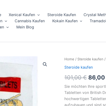
e
Xenical Kaufen
Steroide Kaufen
Crystal Met
en
Cannabis Kaufen
Kokain Kaufen
Tramadol
en
Mein Blog
Turanabol-
Home
/
Steroide kaufen
/
Origin
Tabletten
Steroide kaufen
bei
price
British
101,00
€
86,0
Dragon
was:
online
Sie möchten Ihre sportl
kaufen
101,00
quantity
Tabletten von British 
hochwertigen Tablette
aufzubauen und sind so