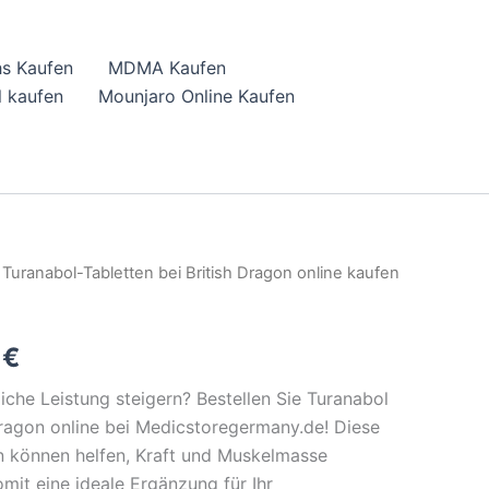
hs Kaufen
MDMA Kaufen
 kaufen
Mounjaro Online Kaufen
 Turanabol-Tabletten bei British Dragon online kaufen
al
Current
price
0
€
is:
iche Leistung steigern? Bestellen Sie Turanabol
 €.
86,00 €.
Dragon online bei Medicstoregermany.de! Diese
n können helfen, Kraft und Muskelmasse
mit eine ideale Ergänzung für Ihr