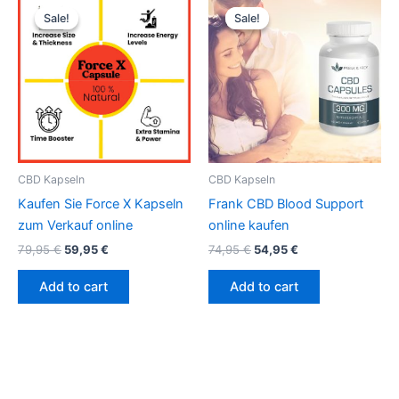
price
price
price
price
Sale!
Sale!
Sale!
Sale!
was:
is:
was:
is:
79,95 €.
59,95 €.
74,95 €.
54,95 €.
CBD Kapseln
CBD Kapseln
Kaufen Sie Force X Kapseln
Frank CBD Blood Support
zum Verkauf online
online kaufen
79,95
€
59,95
€
74,95
€
54,95
€
Add to cart
Add to cart