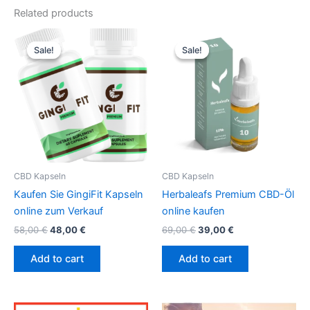
Related products
Original
Current
Original
Current
price
price
price
price
Sale!
Sale!
Sale!
Sale!
was:
is:
was:
is:
58,00 €.
48,00 €.
69,00 €.
39,00 €.
CBD Kapseln
CBD Kapseln
Kaufen Sie GingiFit Kapseln
Herbaleafs Premium CBD-Öl
online zum Verkauf
online kaufen
58,00
€
48,00
€
69,00
€
39,00
€
Add to cart
Add to cart
Original
Current
Original
Current