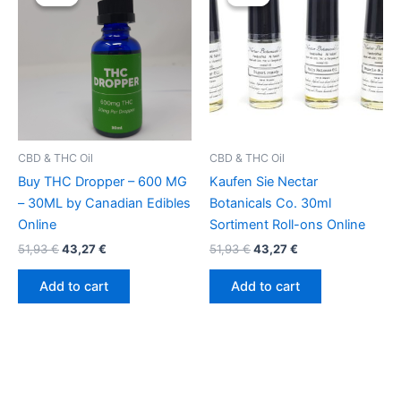
was:
is:
was:
is:
51,93 €.
43,27 €.
51,93 €.
43,27 €.
CBD & THC Oil
CBD & THC Oil
Buy THC Dropper – 600 MG
Kaufen Sie Nectar
– 30ML by Canadian Edibles
Botanicals Co. 30ml
Online
Sortiment Roll-ons Online
51,93
€
43,27
€
51,93
€
43,27
€
Add to cart
Add to cart