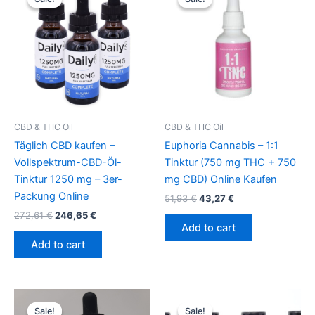
was:
is:
was:
is:
272,61 €.
246,65 €.
51,93 €.
43,27 €.
CBD & THC Oil
CBD & THC Oil
Täglich CBD kaufen –
Euphoria Cannabis – 1:1
Vollspektrum-CBD-Öl-
Tinktur (750 mg THC + 750
Tinktur 1250 mg – 3er-
mg CBD) Online Kaufen
Packung Online
51,93
€
43,27
€
272,61
€
246,65
€
Add to cart
Add to cart
Original
Current
Original
Current
price
price
price
price
Sale!
Sale!
Sale!
Sale!