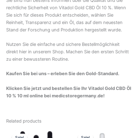
Sie sind nun bestens informiert über die Qualität und die
rechtliche Sicherheit von Vitadol Gold CBD Öl 10 %. Wenn
Sie sich für dieses Produkt entscheiden, wählen Sie
Reinheit, Transparenz und ein Öl, das auf dem neuesten
Stand der Forschung und Produktion hergestellt wurde.
Nutzen Sie die einfache und sichere Bestellmöglichkeit
direkt hier in unserem Shop. Machen Sie den ersten Schritt
zu einer bewussteren Routine.
Kaufen Sie bei uns – erleben Sie den Gold-Standard.
Klicken Sie jetzt und bestellen Sie Ihr Vitadol Gold CBD Öl
10 % 10 ml online bei medicstoregermany.de!
Related products
Original
Current
Original
Current
price
price
price
price
Sale!
Sale!
Sale!
Sale!