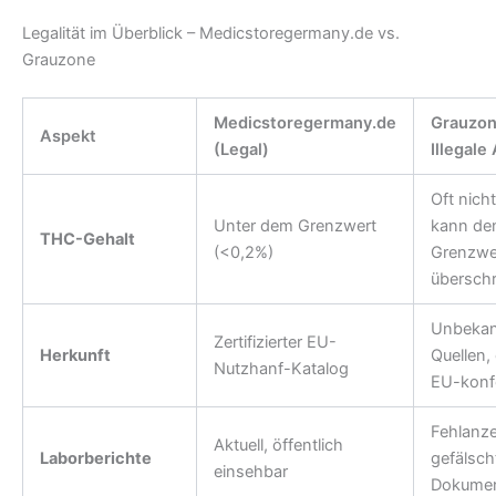
Legalität im Überblick – Medicstoregermany.de vs.
Grauzone
Medicstoregermany.de
Grauzon
Aspekt
(Legal)
Illegale
Oft nicht
Unter dem Grenzwert
kann de
THC-Gehalt
(<0,2%)
Grenzwe
überschr
Unbekan
Zertifizierter EU-
Herkunft
Quellen, 
Nutzhanf-Katalog
EU-kon
Fehlanze
Aktuell, öffentlich
Laborberichte
gefälsch
einsehbar
Dokume