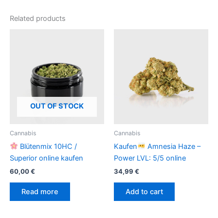
Related products
OUT OF STOCK
Cannabis
Cannabis
Blütenmix 10HC /
Kaufen
Amnesia Haze –
Superior online kaufen
Power LVL: 5/5 online
60,00
€
34,99
€
Read more
Add to cart