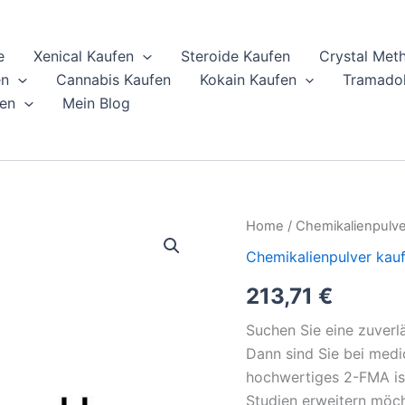
e
Xenical Kaufen
Steroide Kaufen
Crystal Met
en
Cannabis Kaufen
Kokain Kaufen
Tramadol
en
Mein Blog
Kaufen
Home
/
Chemikalienpulve
Sie
Chemikalienpulver kau
2-
FMA
213,71
€
online
quantity
Suchen Sie eine zuverl
Dann sind Sie bei medi
hochwertiges 2-FMA ist 
Studien erweitern möch