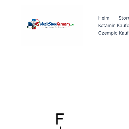
Skip
to
Heim
Stor
content
Ketamin Kauf
Ozempic Kauf