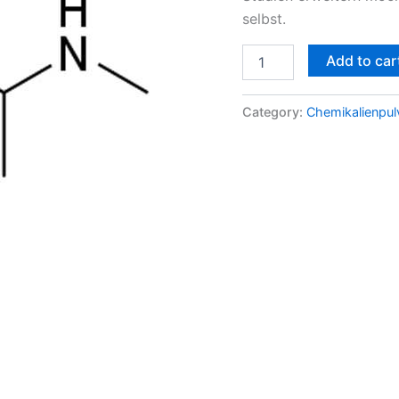
selbst.
Add to car
Category:
Chemikalienpul