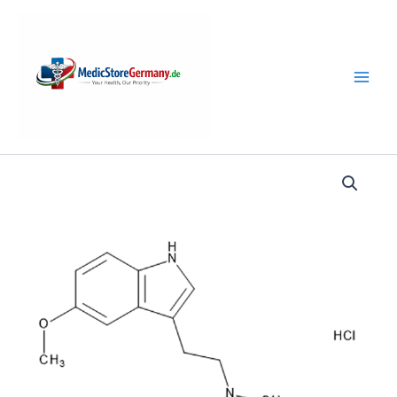
Skip
to
content
5-
MeO-
DMT
HCL
online
kaufen
quantity