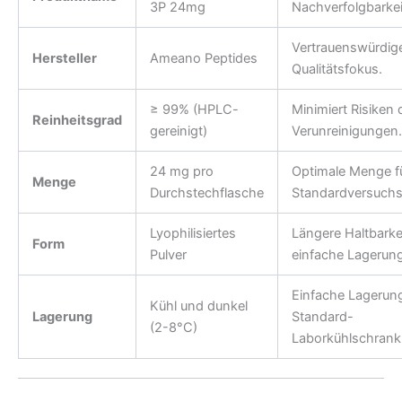
3P 24mg
Nachverfolgbarkei
Vertrauenswürdig
Hersteller
Ameano Peptides
Qualitätsfokus.
≥ 99% (HPLC-
Minimiert Risiken 
Reinheitsgrad
gereinigt)
Verunreinigungen.
24 mg pro
Optimale Menge f
Menge
Durchstechflasche
Standardversuchs
Lyophilisiertes
Längere Haltbarke
Form
Pulver
einfache Lagerung
Einfache Lagerung
Kühl und dunkel
Lagerung
Standard-
(2-8°C)
Laborkühlschran