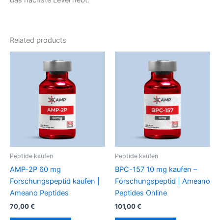
das nächste Level hebt.
Related products
Peptide kaufen
Peptide kaufen
AMP-2P 60 mg
BPC-157 10 mg kaufen –
Forschungspeptid kaufen |
Forschungspeptid | Ameano
Ameano Peptides
Peptides Online
70,00
€
101,00
€