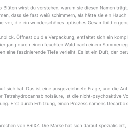
no Blüten wirst du verstehen, warum sie diesen Namen träg
homen, dass sie fast weiß schimmern, als hätte sie ein Hau
ervor, die ein wunderschönes optisches Gesamtbild ergebe
nblick. Öffnest du die Verpackung, entfaltet sich ein kom
ziergang durch einen feuchten Wald nach einem Sommerregen
 eine faszinierende Tiefe verleiht. Es ist ein Duft, der ber
auf sich hat. Das ist eine ausgezeichnete Frage, und die An
r Tetrahydrocannabinolsäure, ist die nicht-psychoaktive Vo
ung. Erst durch Erhitzung, einen Prozess namens Decarbox
sprechen von BRIXZ. Die Marke hat sich darauf spezialisier