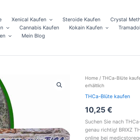
e
Xenical Kaufen
Steroide Kaufen
Crystal Met
en
Cannabis Kaufen
Kokain Kaufen
Tramadol
en
Mein Blog
BRIXZ
Home
/
THCa-Blüte kauf
THCa-
erhältlich
Blüten
1g
THCa-Blüte kaufen
-
10,25
€
White
Rhino
–
Suchen Sie nach THCa-B
jetzt
genau richtig! BRIXZ T
online
online bei medicstorege
erhältlich