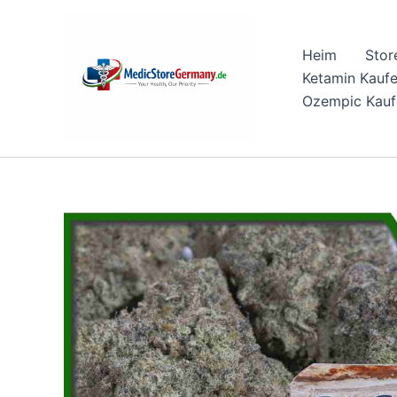
Skip
to
Heim
Stor
content
Ketamin Kauf
Ozempic Kauf