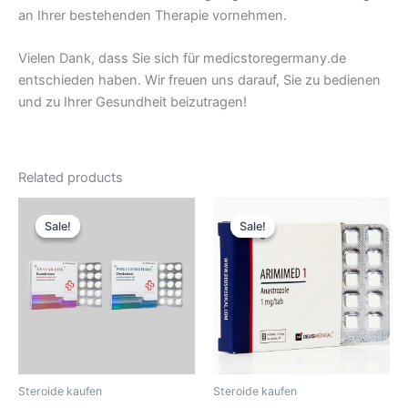
an Ihrer bestehenden Therapie vornehmen.
Vielen Dank, dass Sie sich für medicstoregermany.de
entschieden haben. Wir freuen uns darauf, Sie zu bedienen
und zu Ihrer Gesundheit beizutragen!
Related products
Original
Current
Original
Current
price
price
price
price
Sale!
Sale!
Sale!
Sale!
was:
is:
was:
is:
88,10 €.
81,85 €.
62,04 €.
56,85 €.
Steroide kaufen
Steroide kaufen