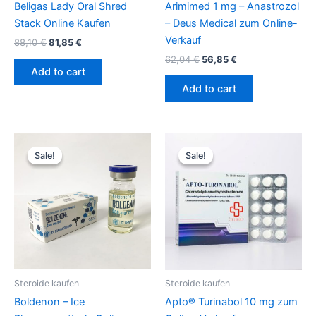
Beligas Lady Oral Shred
Arimimed 1 mg – Anastrozol
Stack Online Kaufen
– Deus Medical zum Online-
Verkauf
88,10
€
81,85
€
62,04
€
56,85
€
Add to cart
Add to cart
Original
Current
Original
Current
price
price
price
price
Sale!
Sale!
Sale!
Sale!
was:
is:
was:
is:
59,45 €.
56,87 €.
132,21 €.
102,35 €.
Steroide kaufen
Steroide kaufen
Boldenon – Ice
Apto® Turinabol 10 mg zum