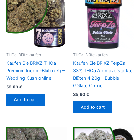
THCa-Blüte kaufen
THCa-Blüte kaufen
Kaufen Sie BRIXZ THCa
Kaufen Sie BRIXZ TerpZa
Premium Indoor-Blüten 7g –
33% THCa Aromaverstärkte
Wedding Kush online
Blüten 4,20g – Bubble
GGlato Online
59,83
€
35,90
€
Add to cart
Add to cart