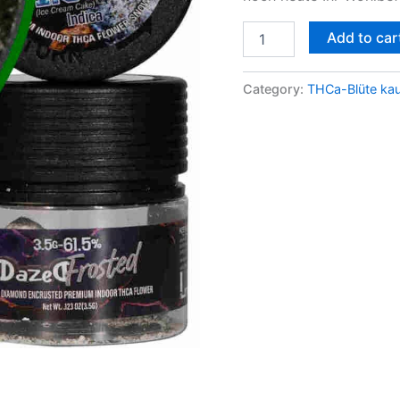
Add to car
Category:
THCa-Blüte ka