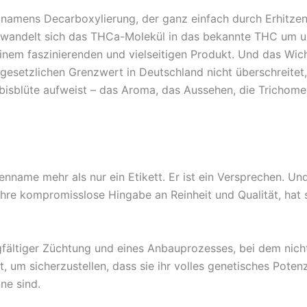
namens Decarboxylierung, der ganz einfach durch Erhitzen
wandelt sich das THCa-Molekül in das bekannte THC um und 
nem faszinierenden und vielseitigen Produkt. Und das Wich
setzlichen Grenzwert in Deutschland nicht überschreitet, sin
isblüte aufweist – das Aroma, das Aussehen, die Trichome
name mehr als nur ein Etikett. Er ist ein Versprechen. Und
ihre kompromisslose Hingabe an Reinheit und Qualität, hat s
fältiger Züchtung und eines Anbauprozesses, bei dem nicht
um sicherzustellen, dass sie ihr volles genetisches Potenzi
nne sind.