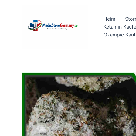
Skip
to
Heim
Stor
content
Ketamin Kauf
Ozempic Kauf