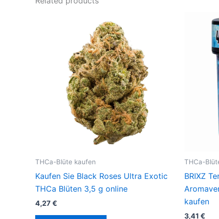
Related products
THCa-Blüte kaufen
THCa-Blüt
Kaufen Sie Black Roses Ultra Exotic
BRIXZ T
THCa Blüten 3,5 g online
Aromaver
kaufen
4,27
€
3,41
€