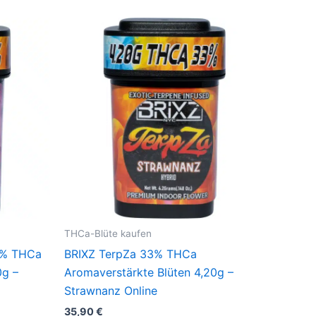
THCa-Blüte kaufen
3% THCa
BRIXZ TerpZa 33% THCa
0g –
Aromaverstärkte Blüten 4,20g –
Strawnanz Online
35,90
€