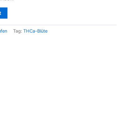
t
ufen
Tag:
THCa-Blüte