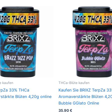
e kaufen
THCa-Blüte kaufen
erpZa 33% THCa
Kaufen Sie BRIXZ TerpZa 3
stärkte Blüten 4,20g online
Aromaverstärkte Blüten 4,2
Bubble GGlato Online
35,90
€