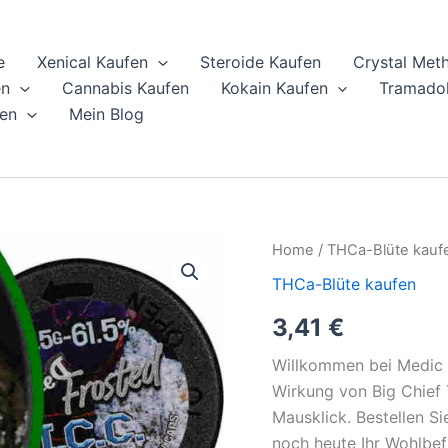
e
Xenical Kaufen
Steroide Kaufen
Crystal Met
en
Cannabis Kaufen
Kokain Kaufen
Tramadol
en
Mein Blog
Big
Home
/
THCa-Blüte kauf
Chief
THCa-Blüte kaufen
THCa-
Blüten
3,41
€
3,5
g
Willkommen bei Medic S
online
kaufen
Wirkung von Big Chief 
quantity
Mausklick. Bestellen S
noch heute Ihr Wohlbef