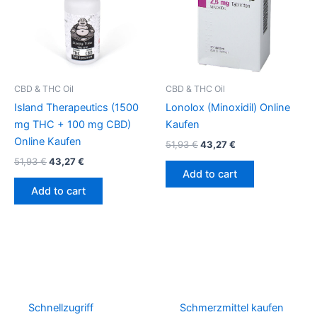
CBD & THC Oil
CBD & THC Oil
Island Therapeutics (1500
Lonolox (Minoxidil) Online
mg THC + 100 mg CBD)
Kaufen
Online Kaufen
51,93
€
43,27
€
51,93
€
43,27
€
Add to cart
Add to cart
Schnellzugriff
Schmerzmittel kaufen