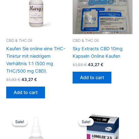
CBD & THC Oil
CBD & THC Oil
Kaufen Sie online eine THC-
Sky Extracts CBD 10mg
Tinktur mit niedrigem
Kapseln Online Kaufen
Verhältnis 1:1 (500 mg
51,93
€
43,27
€
THC/500 mg CBD).
Add to cart
51,93
€
43,27
€
Add to cart
Original
Current
Original
Current
price
price
price
price
Sale!
Sale!
Sale!
Sale!
was:
is:
was:
is:
51,93 €.
43,27 €.
51,93 €.
43,27 €.