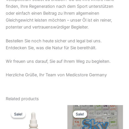
finden, Ihre Regeneration nach dem Sport unterstützen
oder einfach einen Beitrag zu Ihrem allgemeinen
Gleichgewicht leisten möchten – unser Öl ist ein reiner,
potenter und vertrauenswürdiger Begleiter.
Bestellen Sie noch heute sicher und legal bei uns.
Entdecken Sie, was die Natur für Sie bereithält.
Wir freuen uns darauf, Sie auf Ihrem Weg zu begleiten.
Herzliche Grüße, Ihr Team von Medicstore Germany
Related products
Original
Current
Original
Current
price
price
price
price
Sale!
Sale!
Sale!
Sale!
was:
is:
was:
is:
51,93 €.
43,27 €.
51,93 €.
43,27 €.