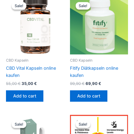
price
price
price
price
Sale!
Sale!
Sale!
Sale!
was:
is:
was:
is:
55,00 €.
35,00 €.
99,90 €.
69,90 €.
CBD Kapseln
CBD Kapseln
CBD Vital Kapseln online
Fitify Diätkapseln online
kaufen
kaufen
55,00
€
35,00
€
99,90
€
69,90
€
Add to cart
Add to cart
Original
Current
Original
Current
price
price
price
price
Sale!
Sale!
Sale!
Sale!
was:
is:
was:
is:
69,00 €.
39,00 €.
79,95 €.
59,95 €.