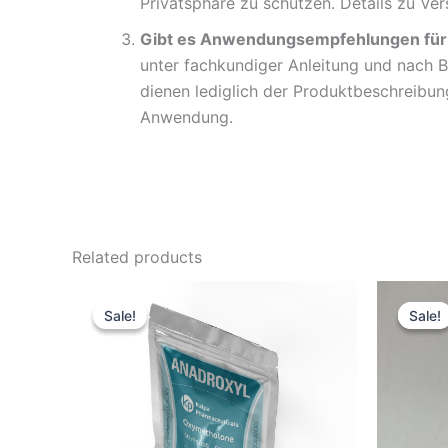
Privatsphäre zu schützen. Details zu Ver
Gibt es Anwendungsempfehlungen für 
unter fachkundiger Anleitung und nach B
dienen lediglich der Produktbeschreibung
Anwendung.
Related products
Original
Current
Or
price
price
pr
Sale!
Sale!
Sale!
Sale!
was:
is:
wa
51,70 €.
43,08 €.
51