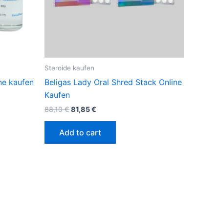
Steroide kaufen
ne kaufen
Beligas Lady Oral Shred Stack Online
Kaufen
88,10
€
81,85
€
Add to cart