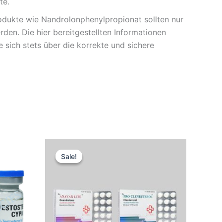
te.
dukte wie Nandrolonphenylpropionat sollten nur
en. Die hier bereitgestellten Informationen
 sich stets über die korrekte und sichere
Original
Current
price
price
Sale!
Sale!
was:
is:
88,10 €.
81,85 €.