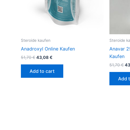
Steroide kaufen
Steroide k
Anadroxyl Online Kaufen
Anavar 25
Kaufen
51,70
€
43,08
€
51,70
€
4
Add to cart
Add t