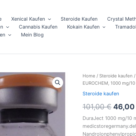
e
Xenical Kaufen
Steroide Kaufen
Crystal Met
en
Cannabis Kaufen
Kokain Kaufen
Tramadol
en
Mein Blog
Kaufen
Home
/
Steroide kaufen
/
Origin
Sie
EUROCHEM, 1000 mg/10
DuraJect,
price
Nandrolonphenylpropionat
Steroide kaufen
EUROCHEM,
was:
101,00
€
46,0
1000
mg/10
101,00
ml
DuraJect 1000 mg/10 m
quantity
medicstoregermany.de! 
Nandrolonphenylpropio