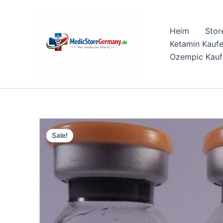
Skip
to
Heim
Stor
content
Ketamin Kauf
Ozempic Kauf
Sale!