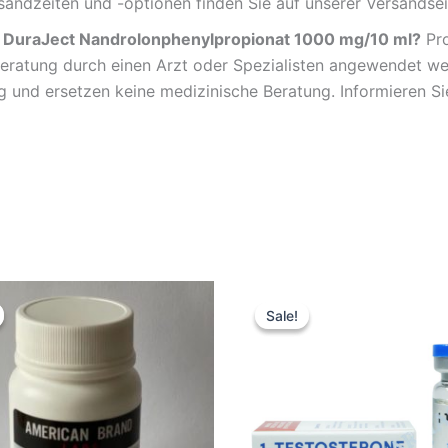
sandzeiten und -optionen finden Sie auf unserer Versandsei
DuraJect Nandrolonphenylpropionat 1000 mg/10 ml?
Pro
eratung durch einen Arzt oder Spezialisten angewendet werd
 und ersetzen keine medizinische Beratung. Informieren Sie
iginal
Current
Original
Current
ice
price
price
price
Sale!
Sale!
s:
is:
was:
is:
,70 €.
43,08 €.
51,70 €.
43,08 €.