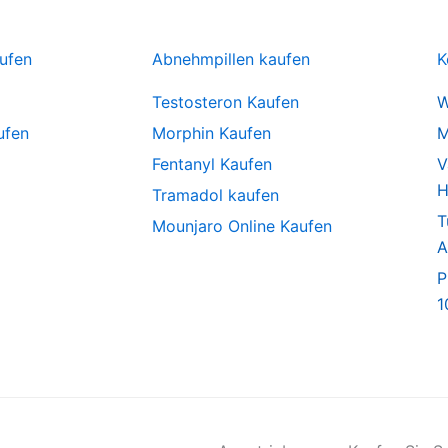
ufen
Abnehmpillen kaufen
K
Testosteron Kaufen
W
ufen
Morphin Kaufen
M
Fentanyl Kaufen
V
H
Tramadol kaufen
T
Mounjaro Online Kaufen
A
P
1