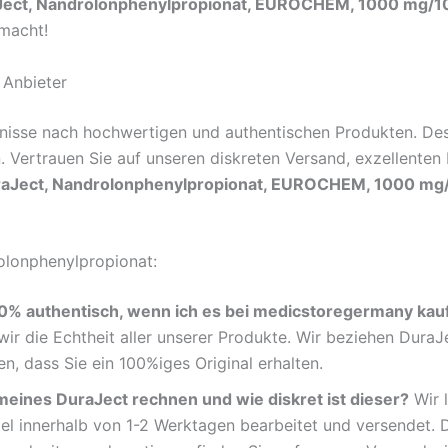
Ject, Nandrolonphenylpropionat, EUROCHEM, 1000 mg/1
 macht!
 Anbieter
nisse nach hochwertigen und authentischen Produkten. Desh
ertrauen Sie auf unseren diskreten Versand, exzellenten 
aJect, Nandrolonphenylpropionat, EUROCHEM, 1000 mg/
olonphenylpropionat:
% authentisch, wenn ich es bei medicstoregermany kau
wir die Echtheit aller unserer Produkte. Wir beziehen Dur
, dass Sie ein 100%iges Original erhalten.
meines DuraJect rechnen und wie diskret ist dieser?
Wir 
el innerhalb von 1-2 Werktagen bearbeitet und versendet. D