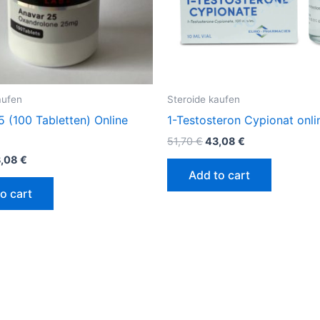
aufen
Steroide kaufen
 (100 Tabletten) Online
1-Testosteron Cypionat onli
51,70
€
43,08
€
3,08
€
Add to cart
o cart