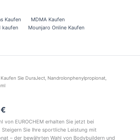
hs Kaufen
MDMA Kaufen
 kaufen
Mounjaro Online Kaufen
 Kaufen Sie DuraJect, Nandrolonphenylpropionat,
al
Current
 ml
price
,
is:
0
€
 €.
46,00 €.
l von EUROCHEM erhalten Sie jetzt bei
Steigern Sie Ihre sportliche Leistung mit
nat – der bewährten Wahl von Bodybuildern und