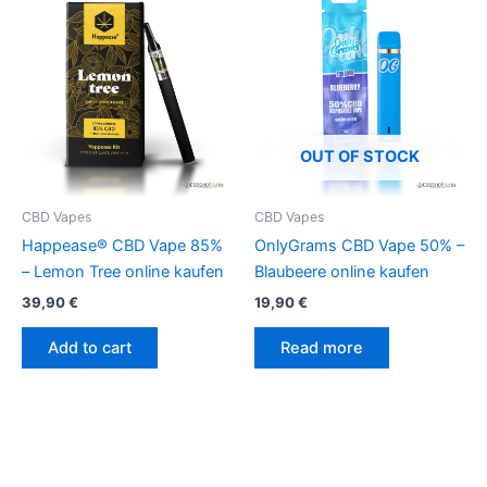
OUT OF STOCK
CBD Vapes
CBD Vapes
Happease® CBD Vape 85%
OnlyGrams CBD Vape 50% –
– Lemon Tree online kaufen
Blaubeere online kaufen
39,90
€
19,90
€
Add to cart
Read more