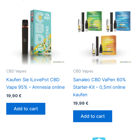
CBD Vapes
CBD Vapes
Kaufen Sie ILovePot CBD
Sanaleo CBD VaPen 60%
Vape 95% – Amnesia online
Starter-Kit – 0,5ml online
kaufen
19,90
€
19,99
€
Add to cart
Add to cart