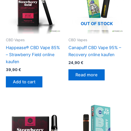
OUT OF STOCK
CBD Vapes
CBD Vapes
Happease® CBD Vape 85%
Canapuff CBD Vape 95% –
– Strawberry Field online
Recovery online kaufen
kaufen
24,90
€
39,90
€
Read more
Add to cart