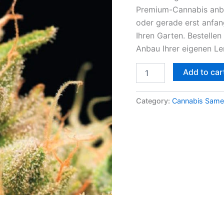
Premium-Cannabis anbau
oder gerade erst anfan
Ihren Garten. Bestelle
Anbau Ihrer eigenen L
Add to car
Category:
Cannabis Same