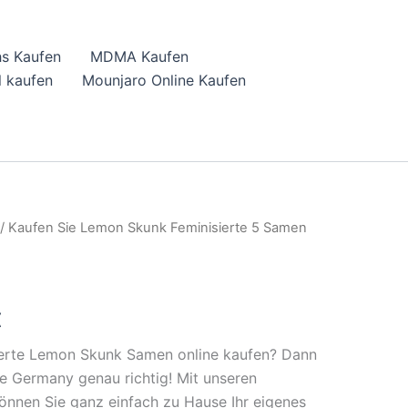
hs Kaufen
MDMA Kaufen
 kaufen
Mounjaro Online Kaufen
/ Kaufen Sie Lemon Skunk Feminisierte 5 Samen
l
Current
price
is:
€
€.
17,99 €.
ierte Lemon Skunk Samen online kaufen? Dann
re Germany genau richtig! Mit unseren
nnen Sie ganz einfach zu Hause Ihr eigenes