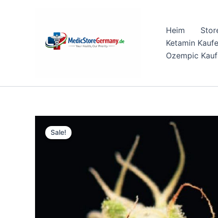
Skip
to
Heim
Stor
content
Ketamin Kauf
Ozempic Kauf
Sale!