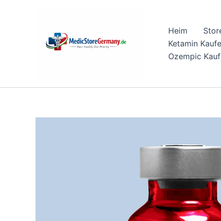
Skip
to
Heim
Stor
content
Ketamin Kauf
Ozempic Kauf