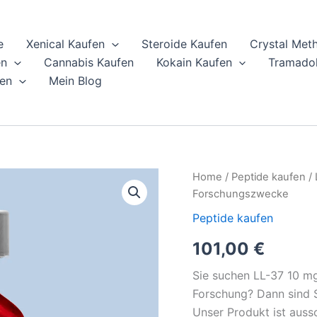
e
Xenical Kaufen
Steroide Kaufen
Crystal Met
en
Cannabis Kaufen
Kokain Kaufen
Tramadol
en
Mein Blog
LL-
Home
/
Peptide kaufen
/ 
37
Forschungszwecke
10
mg
Peptide kaufen
kaufen
101,00
€
|
≥99
%
Sie suchen LL-37 10 mg
Reinheit
Forschung? Dann sind S
|
Unser Produkt ist aussc
Nur