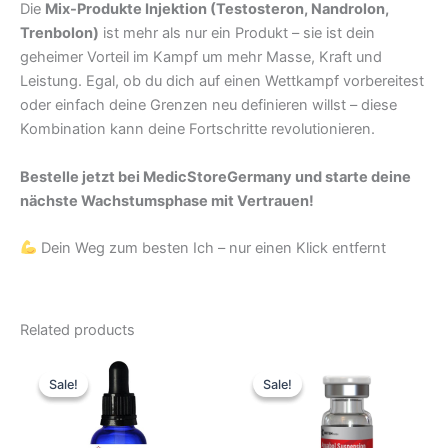
Die
Mix-Produkte Injektion (Testosteron, Nandrolon,
Trenbolon)
ist mehr als nur ein Produkt – sie ist dein
geheimer Vorteil im Kampf um mehr Masse, Kraft und
Leistung. Egal, ob du dich auf einen Wettkampf vorbereitest
oder einfach deine Grenzen neu definieren willst – diese
Kombination kann deine Fortschritte revolutionieren.
Bestelle jetzt bei MedicStoreGermany und starte deine
nächste Wachstumsphase mit Vertrauen!
Dein Weg zum besten Ich – nur einen Klick entfernt
Related products
Original
Current
Original
Current
price
price
price
price
Sale!
Sale!
Sale!
Sale!
was:
is:
was:
is:
62,04 €.
39,63 €.
51,70 €.
43,08 €.