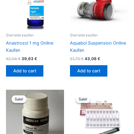
Steroide kaufen
Steroide kaufen
Anastrozol 1 mg Online
Aquabol Suspension Online
Kaufen
Kaufen
62,04
€
39,63
€
51,70
€
43,08
€
Add to cart
Add to cart
Original
Current
Original
Current
price
price
price
price
Sale!
Sale!
Sale!
Sale!
was:
is:
was:
is:
51,70 €.
43,08 €.
642,31 €.
617,57 €.