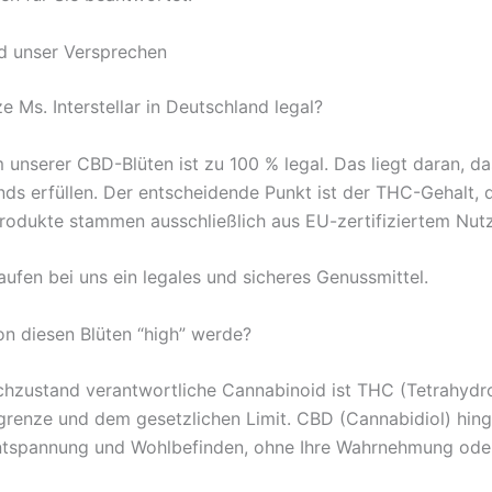
nd unser Versprechen
e Ms. Interstellar in Deutschland legal?
 unserer CBD-Blüten ist zu 100 % legal. Das liegt daran, d
 erfüllen. Der entscheidende Punkt ist der THC-Gehalt, de
Produkte stammen ausschließlich aus EU-zertifiziertem Nu
ufen bei uns ein legales und sicheres Genussmittel.
on diesen Blüten “high” werde?
schzustand verantwortliche Cannabinoid ist THC (Tetrahydr
sgrenze und dem gesetzlichen Limit. CBD (Cannabidiol) hing
ntspannung und Wohlbefinden, ohne Ihre Wahrnehmung oder 