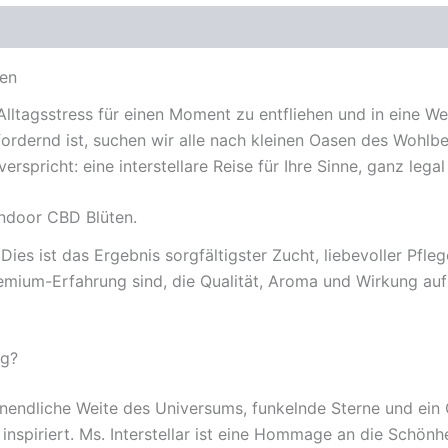
ten
Alltagsstress für einen Moment zu entfliehen und in eine W
d fordernd ist, suchen wir alle nach kleinen Oasen des Wohl
spricht: eine interstellare Reise für Ihre Sinne, ganz legal
 Indoor CBD Blüten.
. Dies ist das Ergebnis sorgfältigster Zucht, liebevoller P
emium-Erfahrung sind, die Qualität, Aroma und Wirkung auf 
ig?
 unendliche Weite des Universums, funkelnde Sterne und ein
spiriert. Ms. Interstellar ist eine Hommage an die Schönhei