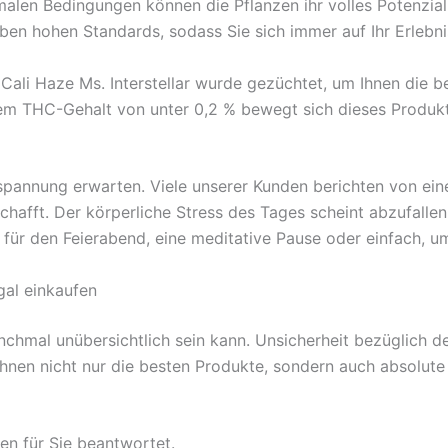
malen Bedingungen können die Pflanzen ihr volles Potenzia
elben hohen Standards, sodass Sie sich immer auf Ihr Erlebn
? Cali Haze Ms. Interstellar wurde gezüchtet, um Ihnen die 
em THC-Gehalt von unter 0,2 % bewegt sich dieses Produk
tspannung erwarten. Viele unserer Kunden berichten von ei
schafft. Der körperliche Stress des Tages scheint abzufalle
t für den Feierabend, eine meditative Pause oder einfach, 
gal einkaufen
mal unübersichtlich sein kann. Unsicherheit bezüglich der 
nen nicht nur die besten Produkte, sondern auch absolute 
en für Sie beantwortet.