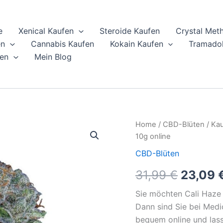
e
Xenical Kaufen
Steroide Kaufen
Crystal Met
en
Cannabis Kaufen
Kokain Kaufen
Tramadol
en
Mein Blog
Home
/
CBD-Blüten
/ Kau
Origina
10g online
price
CBD-Blüten
was:
31,99
€
23,09
31,99 €
Sie möchten Cali Haze 
Dann sind Sie bei Medi
bequem online und lass