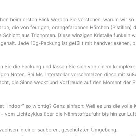
chon beim ersten Blick werden Sie verstehen, warum wir so b
rbe, die von feurigen, orangefarbenen Härchen (Pistillen) d
e Schicht aus Trichomen. Diese winzigen Kristalle funkeln wi
ehalt. Jede 10g-Packung ist gefüllt mit handverlesenen, p
n Sie die Packung und lassen Sie sich von einem komplexe
igen Noten. Bei Ms. Interstellar verschmelzen diese mit süß
acht, die Sinne weckt und Vorfreude auf den Moment der En
t “Indoor” so wichtig? Ganz einfach: Weil es uns die volle 
– vom Lichtzyklus über die Nährstoffzufuhr bis hin zur Luft
 wachsen in einer sauberen, geschützten Umgebung.