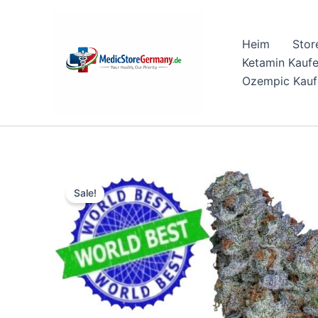
Skip
to
Heim
Stor
content
Ketamin Kauf
Ozempic Kauf
Sale!