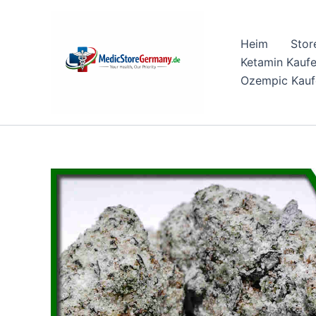
Skip
to
Heim
Stor
content
Ketamin Kauf
Ozempic Kauf