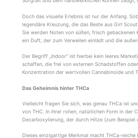
Sorgfalt und dem handwerklichen Können zeugt, d
Doch das visuelle Erlebnis ist nur der Anfang. So
legendäre Kreuzung, die das Beste aus Girl Scout 
Sie werden Noten von süßen, frisch gebackenen Ke
ein Duft, der zum Verweilen einlädt und die außer
Der Begriff „Indoor“ ist hierbei kein leeres Mark
schaffen, die frei von externen Schadstoffen oder
Konzentration der wertvollen Cannabinoide und Te
Das Geheimnis hinter THCa
Vielleicht fragen Sie sich, was genau THCa ist u
von THC. In ihrer rohen, natürlichen Form in de
Decarboxylierung, der durch Hitze (zum Beispiel
Dieses einzigartige Merkmal macht THCa-reiche B