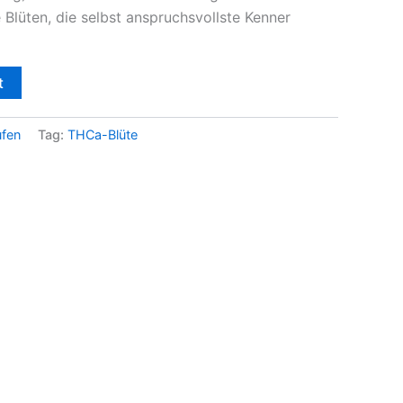
 Blüten, die selbst anspruchsvollste Kenner
t
ufen
Tag:
THCa-Blüte