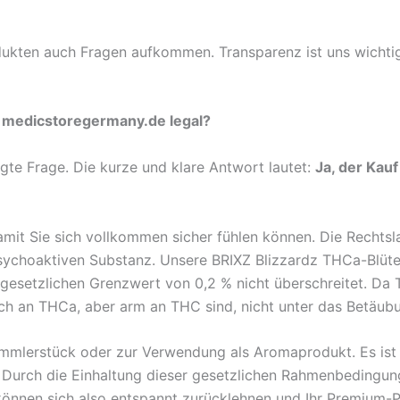
ukten auch Fragen aufkommen. Transparenz ist uns wichtig,
f medicstoregermany.de legal?
igte Frage. Die kurze und klare Antwort lautet:
Ja, der Kau
damit Sie sich vollkommen sicher fühlen können. Die Rechts
psychoaktiven Substanz. Unsere BRIXZ Blizzardz THCa-Blüt
 gesetzlichen Grenzwert von 0,2 % nicht überschreitet. Da T
eich an THCa, aber arm an THC sind, nicht unter das Betäub
ammlerstück oder zur Verwendung als Aromaprodukt. Es ist 
rch die Einhaltung dieser gesetzlichen Rahmenbedingungen 
ie können sich also entspannt zurücklehnen und Ihr Premiu