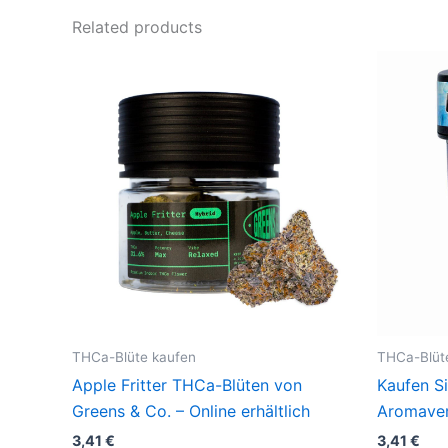
Related products
THCa-Blüte kaufen
THCa-Blüt
Apple Fritter THCa-Blüten von
Kaufen S
Greens & Co. – Online erhältlich
Aromaver
3,41
€
3,41
€