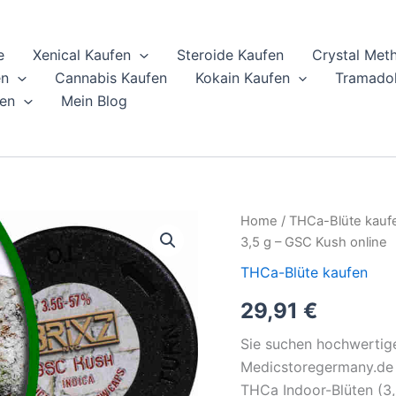
e
Xenical Kaufen
Steroide Kaufen
Crystal Met
en
Cannabis Kaufen
Kokain Kaufen
Tramadol
en
Mein Blog
Kaufen
Home
/
THCa-Blüte kauf
Sie
3,5 g – GSC Kush online
BRIXZ
Blizzardz
THCa-Blüte kaufen
THCa
29,91
€
Indoor-
Blüten
3,5
Sie suchen hochwertige
g
Medicstoregermany.de g
-
THCa Indoor-Blüten (3,
GSC