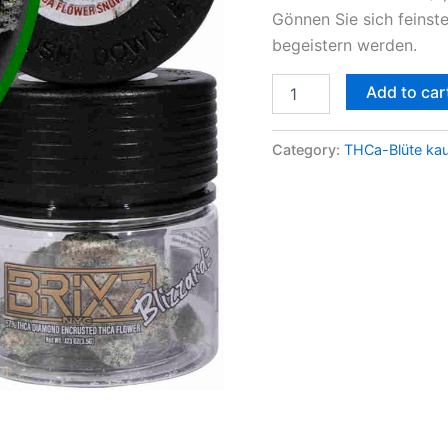
Gönnen Sie sich feinste
Kush
online
begeistern werden.
quantity
Add to car
Category:
THCa-Blüte ka