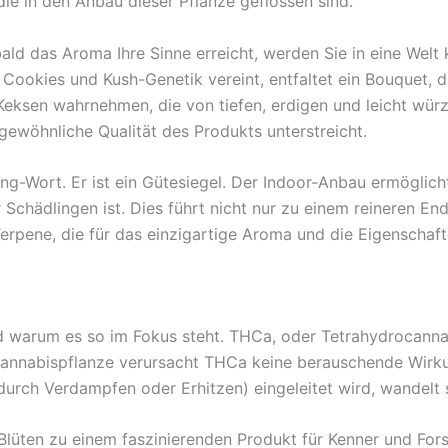
ie in den Anbau dieser Pflanze geflossen sind.
bald das Aroma Ihre Sinne erreicht, werden Sie in eine Welt
Cookies und Kush-Genetik vereint, entfaltet ein Bouquet, d
ksen wahrnehmen, die von tiefen, erdigen und leicht würzi
gewöhnliche Qualität des Produkts unterstreicht.
eting-Wort. Er ist ein Gütesiegel. Der Indoor-Anbau ermögl
 Schädlingen ist. Dies führt nicht nur zu einem reineren E
rpene, die für das einzigartige Aroma und die Eigenschafte
nd warum es so im Fokus steht. THCa, oder Tetrahydrocannab
r Cannabispflanze verursacht THCa keine berauschende Wirk
 durch Verdampfen oder Erhitzen) eingeleitet wird, wandel
lüten zu einem faszinierenden Produkt für Kenner und Forsc