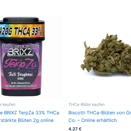
e kaufen
THCa-Blüte kaufen
ie BRIXZ TerpZa 33% THCa
Biscotti THCa-Blüten von G
stärkte Blüten 2g online
Co. – Online erhältlich
4,27
€